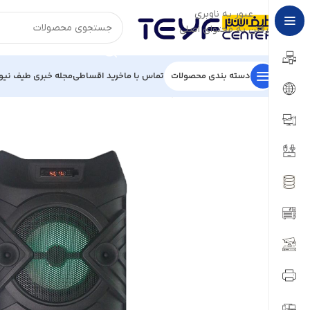
عبور به ناوبری
رفتن به محتوای اصلی
دسته بندی محصولات
تماس با ما
خرید اقساطی
مجله خبری طیف نیو
خانه
/
لوازم جانبی
/
اسپیکر
/
اسپیکر بلوتوثی قابل حمل بیاند مدل BZ-5500i