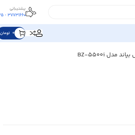
پشتیبانی
37731660 - 025
۰
تومان
 مدل BZ-5500i