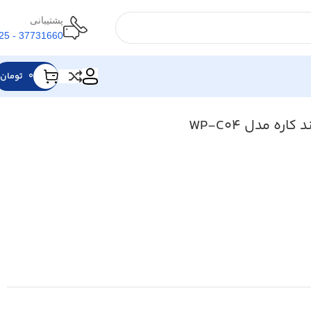
پشتیبانی
37731660 - 025
۰
تومان
ره مدل WP-C04