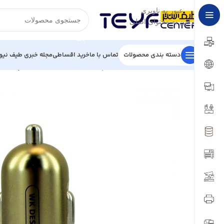
عبور به ناوبری
رفتن به محتوای اصلی
دسته بندی محصولات
تماس با ما
خرید اقساطی
مجله خبری طیف نیو
خانه
/
لوازم جانبی
/
شارژر و آداپتور
/
شارژر فندکی دبلیو کی چند کاره مدل