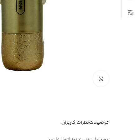
بزرگنمایی تصویر
توضیحات
نظرات کاربران
مشخصات فنی > نوع اتصال:باسیم