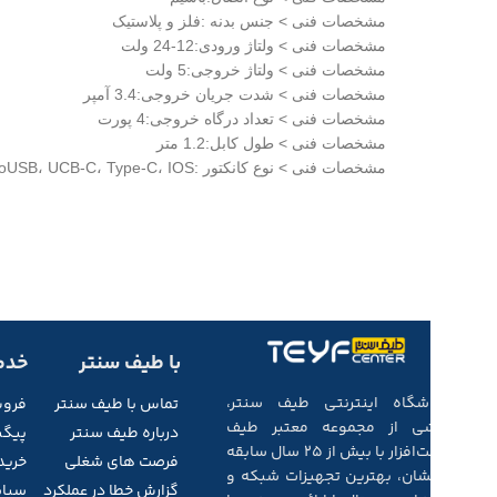
مشخصات فنی > جنس بدنه :فلز و پلاستیک
مشخصات فنی > ولتاژ ورودی:12-24 ولت
مشخصات فنی > ولتاژ خروجی:5 ولت
مشخصات فنی > شدت جریان خروجی:3.4 آمپر
مشخصات فنی > تعداد درگاه خروجی:4 پورت
مشخصات فنی > طول کابل:1.2 متر
مشخصات فنی > نوع کانکتور :microUSB، UCB-C، Type-C، IOS
با طیف سنتر
خدم
فروشگاه اینترنتی طیف سنتر،
تماس با طیف
سنتر
فرو
بخشی از مجموعه‌ معتبر طیف
درباره طیف سنتر
پیگی
سخت‌افزار با بیش از ۲۵ سال سابقه‌
فرصت های شغلی
خرید
درخشان، بهترین تجهیزات شبکه و
گزارش خطا در عملکرد
سیاس