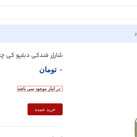
ز
 WP-C04
شارژر فندکی دبلیو کی چند کا
۰
تومان
در انبار موجود نمی باشد
خرید عمده