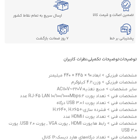
تضمین اصالت و قیمت کالا
ارسال سریع به تمام نقاط کشور
پشتیبانی بر خط
7 روز ضمانت بازگشت
توضیحات
توضیحات تکمیلی
نظرات کاربران
مشخصات فيزيکی > ابعاد:90 × 445 × 440 میلیمتر
مشخصات فيزيکی > وزن:4.2 کیلوگرم
ساير مشخصات > منبع تغذیه:AC110V~220V
مشخصات فنی > تعداد پورت RJ-45 LAN 10/100/1000Mbps:2 عدد
مشخصات فنی > تعداد پورت USB 3.0:1 درگاه
مشخصات فنی > فشرده سازی:+H.264+, H.265
مشخصات فنی > تعداد پورت HDMI:1 عدد
مشخصات فنی > رابط ها:پورت HDMI , پورت VGA , پورت USB 2.0، پورت
USB 3.0
مشخصات فنی > تعداد درگاه‌های هارد دیسک:16 کانال