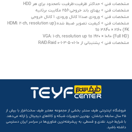
مشخصات فنی > حداکثر ظرفیت:ظرفیت نامحدود برای هر HDD
مشخصات فنی > پهنای باند خروجی:256 مگابیت برثانیه
مشخصات فنی > ورودی صدا:1 کانال ورودی، 1 کانال خروجی
مشخصات فنی > کیفیت تصویر ضبط شده:(HDMI: 2-ch, resolution up
to 3840 × 2160 (4K
(VGA: 1-ch, resolution up to 1920 × 1080 (Full HD
مشخصات فنی > پشتیبانی از RAID:Raid 0-1-3-5-01-10
فروشگاه اینترنتی طیف سنتر، بخشی از مجموعه‌ معتبر طیف سخت‌افزار با بیش از
۲۵ سال سابقه‌ درخشان، بهترین تجهیزات شبکه و کالاهای دیجیتال را ارائه می‌دهد.
با شرایط خرید نقدی و قسطی، به پیشرفته‌ترین فناوری‌ها در سراسر ایران دسترسی
داشته باشید.