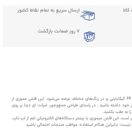
الا
ارسال سریع به تمام نقاط کشور
7 روز ضمانت بازگشت
فلش مموری ای دیتا UV320 ظرفيت 32 گيگابايت از سری محصولات فلش مموری شرکت «ای دیتا» (ADATA) است که در ظرفیت‌های 8 تا 64 گیگابایتی و در رنگ‌های مختلف عرضه می‌شود. این فلش مموری از
 کنار خود داشته باشید . در راستای طراحی جمع‌وجور، شرکت ای دیتا بر روی
ت , USB 3.1 است و از سرعت استاندارد انتقال اطلاعات 10 گیگابیت بر ثانیه برخوردار است. این فلش میموری با بیشتر دستگاه‌های الکترونیکی اعم از لپ تاپ،