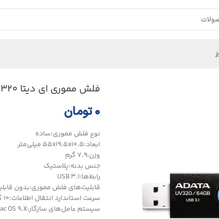
ز
فلش مموری ای دیتا UV320 ظرفيت 32 گيگابايت
۰
تومان
نوع فلش مموری:ساده
ابعاد:۵۵x۱۹.۵x۱۰.۵ میلی‌متر
وزن:۷.۹ گرم
جنس بدنه:پلاستیک
رابط‌ها:USB ۳.۱
قابلیت‌های فلش مموری:بدون قابل
سرعت استاندارد انتقال اطلاعات:۱۰ گیگابیت بر ثانیه
سیستم‌ عامل‌های سازگار:Windows XP, Vista, ۷, ۸, ۸.۱, ۱۰, Mac OS ۹.X و Linux Kernel ۲.۴ و بالاتر