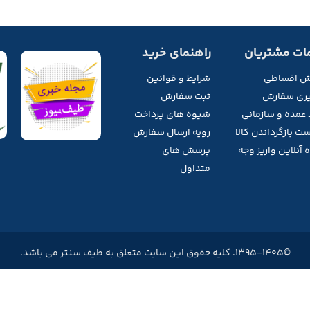
ات مشتریان
راهنمای خرید
ش اقساطی
شرایط و قوانین
ری سفارش
ثبت سفارش
 عمده و سازمانی
شیوه های پرداخت
ت بازگرداندن کالا
رویه ارسال سفارش
 آنلاین واریز وجه
پرسش های
متداول
©1395-1405. کلیه حقوق این سایت متعلق به طیف سنتر می باشد.