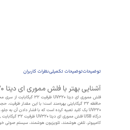
توضیحات
توضیحات تکمیلی
نظرات کاربران
آشنایی بهتر با فلش مموری ای دیتا UV320 ظرفيت 32 گيگابايت
حافظه 32 گیگابایتی بهره‌مند است؛ با این مقدار ظرفی
UV320 یک کلید تعبیه کرده است که با فشار دادن آن به جلو، درگاه USB به بیرون هدایت می‌شود و برای برگرداندن آن به داخل، بایستی کلید را به عقب بکشید.
کامپیوتر، تلفن هوشمند، تلویزیون هوشمند، سیستم صوتی خودرو و … سازگاری دارد. حافظه فلش UV320 در برابر آب، گردوغبار و