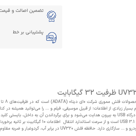
تضمین اصالت و قیمت ک
پشتیبانی بر خط
ت، حجم بسیار زیادی از اطلاعات؛ از قبیل موسیقی، فیلم و … را می‌توانید همیشه در
درگاه USB فلش مموری ای دیتا UV320 ظرفيت 32 گيگاباي
 ضربه مقاوم نیست؛ بنابراین هنگام استفاده، مواظب صدمات احتمالی باشید