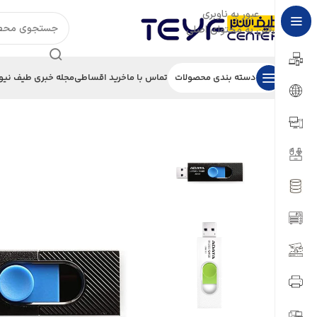
عبور به ناوبری
رفتن به محتوای اصلی
دسته بندی محصولات
تماس با ما
خرید اقساطی
مجله خبری طیف نیو
خانه
/
تجهیزات ذخیره سازی
/
فلش
/
فلش مموری ای دیتا UV320 ظرفيت 32 گيگابايت