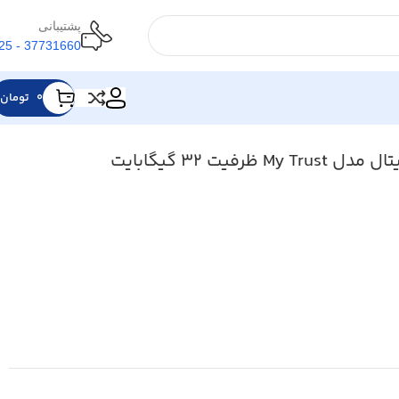
پشتیبانی
37731660 - 025
0
تومان
فیت 32 گیگابایت