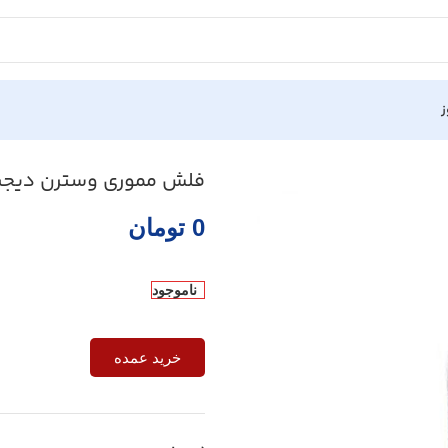
ز
گابایت
فلش مموری وسترن دیجیتال مدل My Trust ظر
0
تومان
ناموجود
خرید عمده