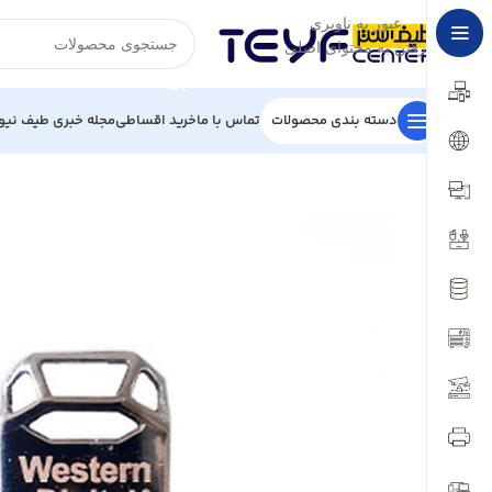
عبور به ناوبری
رفتن به محتوای اصلی
دسته بندی محصولات
تماس با ما
خرید اقساطی
مجله خبری طیف نیو
خانه
/
تجهیزات ذخیره سازی
/
فلش
/
فلش مموری وسترن دیجیتال مدل My Trust ظرفیت 32 گی