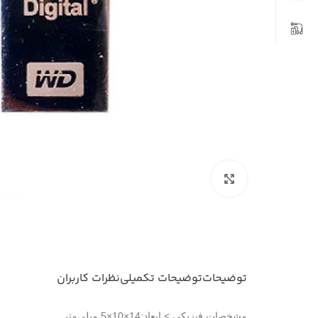
بزرگنمایی تصویر
توضیحات
توضیحات تکمیلی
نظرات کاربران
مشخصات فيزيکی > ابعاد:14×10×5 میلی‌متر