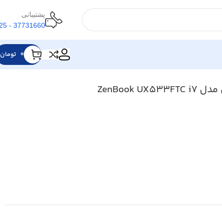
پشتیبانی
37731660 - 025
0
تومان