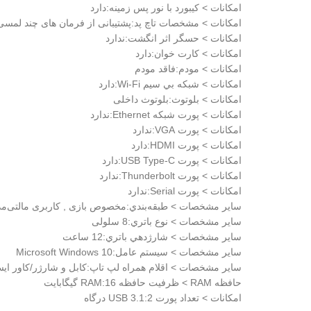
امکانات > کيبورد با نور پس زمينه:دارد
امکانات > مشخصات تاچ پد:پشتیبانی از فرمان های چند لمسی
امکانات > حسگر اثر انگشت:ندارد
امکانات > کارت خوان:دارد
امکانات > مودم:فاقد مودم
امکانات > شبکه بي سيم Wi-Fi:دارد
امکانات > بلوتوث:بلوتوث داخلی
امکانات > پورت شبکه Ethernet:ندارد
امکانات > پورت VGA:ندارد
امکانات > پورت HDMI:دارد
امکانات > پورت USB Type-C:دارد
امکانات > پورت Thunderbolt:ندارد
امکانات > پورت Serial:ندارد
ساير مشخصات > طبقه‌بندي:مخصوص بازی , کاربری مالتی‌مدی
ساير مشخصات > نوع باتري:8 سلولی
ساير مشخصات > شارژدهي باتري:12 ساعت
ساير مشخصات > سيستم عامل:Microsoft Windows 10
ساير مشخصات > اقلام همراه لپ تاپ:کابل و شارژر/کاور ایسوس/تبدیل 
حافظه RAM > ظرفیت حافظه RAM:16 گیگابایت
امکانات > تعداد پورت USB 3.1:2 درگاه