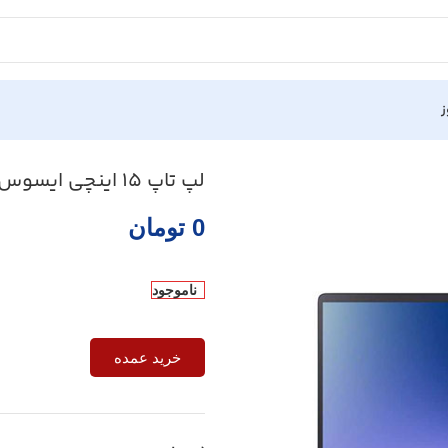
ز
لپ تاپ 15 اینچی ایسوس مدل ZenBook UX533FTC i7
0
تومان
ناموجود
خرید عمده