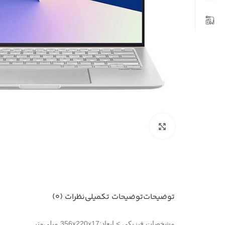
بزرگنمایی تصویر
توضیحات
توضیحات تکمیلی
نظرات (0)
مشخصات فيزيکی > ابعاد:356x220x17 میلی‌متر