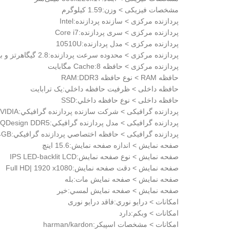
مشخصات فيزيکی > وزن:1.59 کیلوگرم
پردازنده مرکزی > سازنده پردازنده:Intel
پردازنده مرکزی > سری پردازنده:Core i7
پردازنده مرکزی > مدل پردازنده:10510U
پردازنده مرکزی > محدوده سرعت پردازنده:2.8 گیگاهرتز و بیشتر
پردازنده مرکزی > حافظه Cache:8 مگابایت
حافظه RAM > نوع حافظه RAM:DDR3
حافظه داخلی > ظرفيت حافظه داخلي:یک ترابایت
حافظه داخلی > نوع حافظه داخلي:SSD
پردازنده گرافيکی > شرکت سازنده پردازنده گرافيکي:NVIDIA
پردازنده گرافيکی > مدل پردازنده گرافيکي:GTX1650 MaxQDesign DDR5
پردازنده گرافيکی > حافظه اختصاصي پردازنده گرافيکي:4GB
صفحه نمايش > اندازه صفحه نمايش:15.6 اینچ
صفحه نمايش > نوع صفحه نمايش:IPS LED-backlit LCD
صفحه نمايش > دقت صفحه نمايش:Full HD| 1920 x1080
صفحه نمايش > صفحه نمايش مات:بله
صفحه نمايش > صفحه نمايش لمسي:خیر
امکانات > درايو نوري:فاقد درایو نوری
امکانات > وبکم:دارد
امکانات > مشخصات اسپيکر:harman/kardon