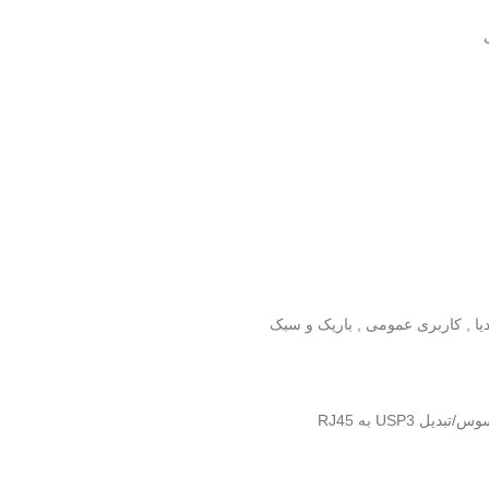
ا , کاربری عمومی , باریک و سبک
USP3 به RJ45