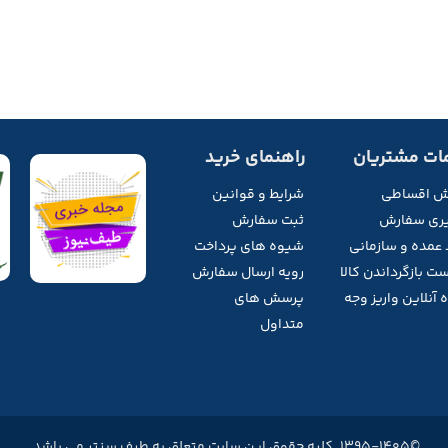
ات مشتریان
راهنمای خرید
ش اقساطی
شرایط و قوانین
ری سفارش
ثبت سفارش
 عمده و سازمانی
شیوه های پرداخت
ت بازگرداندن کالا
رویه ارسال سفارش
 آنلاین واریز وجه
پرسش های
متداول
©1395-1405. کلیه حقوق این سایت متعلق به طیف سنتر می باشد.