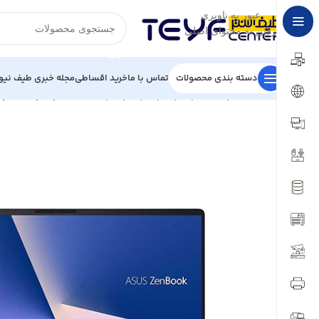
عبور به ناوبری
رفتن به محتوای اصلی
دسته بندی محصولات
تماس با ما
خرید اقساطی
مجله خبری طیف نیو
خانه
/
کامپیوتر و لپ تاپ
/
لپ تاپ
/
لپ تاپ ایسوس
/
لپ تاپ 15 اینچی ایسوس مدل ZenBook UX533FTC i7