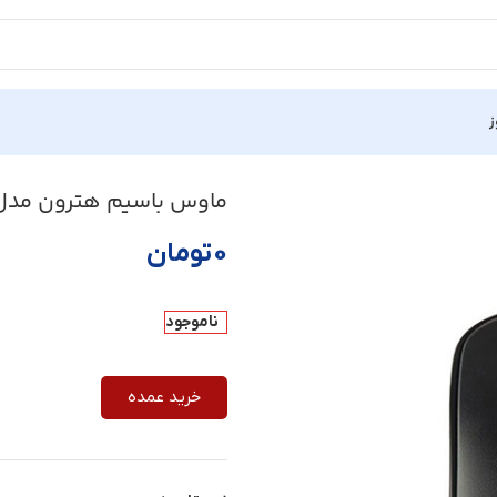
ز
ماوس باسیم هترون مدل M408SL
0
تومان
ناموجود
خرید عمده