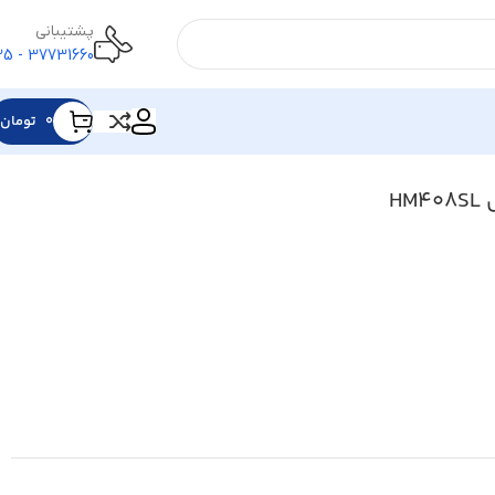
پشتیبانی
37731660 - 025
0
تومان
H