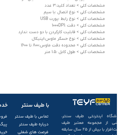
مشخصات کلی > تعداد کلید:3 عدد
مشخصات کلی > نوع اتصال :با سیم
مشخصات کلی > نوع رابط :پورت USB
مشخصات کلی > دقت :1000DPI
مشخصات کلی > قابلیت کارکردن با دو دست :ندارد
مشخصات کلی > نوع حسگر ماوس:اپتیکال
مشخصات کلی > محدوده دقت ماوس:800 تا 1600
مشخصات کلی > طول کابل :1.5 متر
با طیف سنتر
خدم
فروشگاه اینترنتی طیف سنتر،
تماس با طیف
سنتر
فرو
بخشی از مجموعه‌ معتبر طیف
درباره طیف سنتر
پیگی
سخت‌افزار با بیش از ۲۵ سال سابقه‌
فرصت های شغلی
خرید