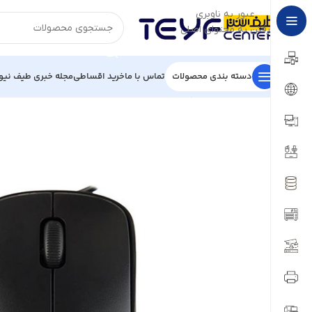
عبور به ناوبری
رفتن به محتوای اصلی
دسته بندی محصولات
تماس با ما
خرید اقساطی
مجله خبری طیف نیو
خانه
/
قطعات کامپیوتر
/
ماوس
/
ماوس باسیم هترون مدل HM408SL