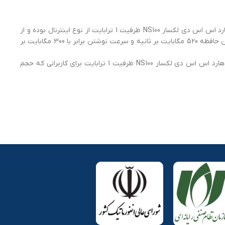
هارد اس اس دی لکسار NS100 ظرفیت 1 ترابایت محصولی از شرکت «لکسار» (Lexar) است که با ظرفیت 1 ترابایت روانه بازار شده است. هارد اس اس دی لکسار NS100 ظرفیت 1 ترابایت از نوع اینترنال بوده و از
طریق رابط SATA3.0 به رایانه شما متصل می‌شود و سرعت انتقال اطلاعات بالا را برای شما به ارمغان می‌آورد. سرعت خواندن اطلاعات در این حافظه 520 مگابایت بر ثانیه و سرعت نوشتن برابر با 300 مگابایت بر
برای استفاده از این محصول نیازی نیست که تنظیمات خاصی روی کامپیوتر میزبان انجام شود و به‌محض اتصال قابل‌استفاده خواهد بود. هارد اس اس دی لکسار NS100 ظرفیت 1 ترابایت برای کاربرانی که حجم