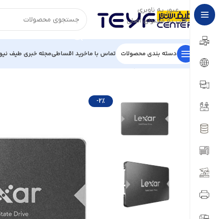
عبور به ناوبری
رفتن به محتوای اصلی
دسته بندی محصولات
تماس با ما
خرید اقساطی
مجله خبری طیف نیو
خانه
/
قطعات کامپیوتر
/
هارد
/
حافظه SSD
/
هارد اس اس دی لکسار NS100 ظرفیت 1 ترابا
-2%