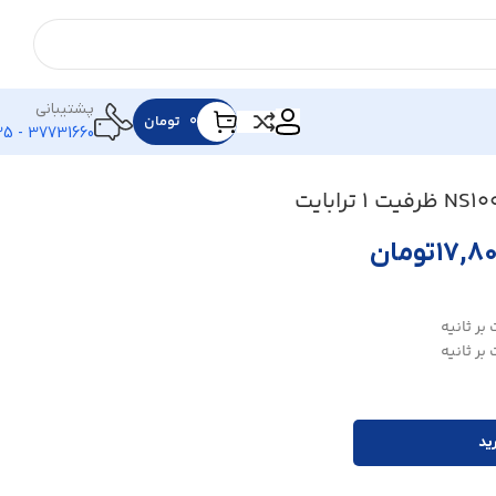
پشتیبانی
۰
تومان
37731660 - 025
۱۷,۸
تومان
ید