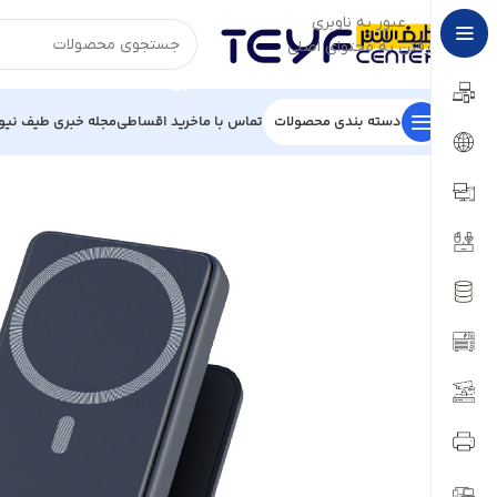
عبور به ناوبری
رفتن به محتوای اصلی
دسته بندی محصولات
تماس با ما
خرید اقساطی
مجله خبری طیف نیو
خانه
/
لوازم جانبی
/
پاوربانک
/
پاوربانک پاورولوجی مدل MAFSAFE COMBO PPBCHA21GY ظرفیت 10000 میلی آمپر ساعت