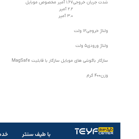
شدت جریان خروجی
۱.۶۷ آمپر مخصوص موبایل
۲.۲ آمپر
۳.۰ آمپر
ولتاژ خروجی
۱۲ ولت
ولتاژ ورودی
۵ ولت
سازگار با
گوشی های موبایل سازگار با قابلیت MagSafe
وزن
۴۰۰ گرم
با طیف سنتر
خدم