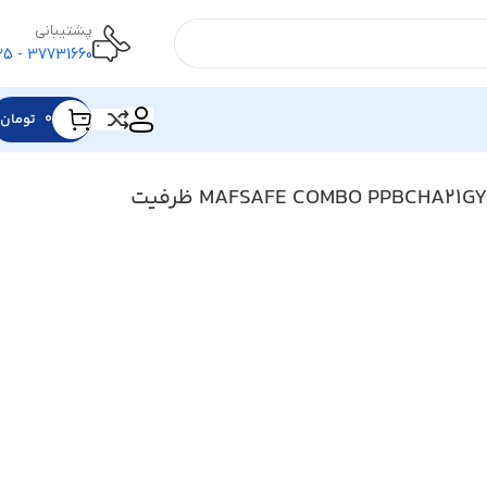
پشتیبانی
37731660 - 025
۰
تومان
پاوربانک پاورولوجی مدل MAFSAFE COMBO PPBCHA21GY ظرفیت