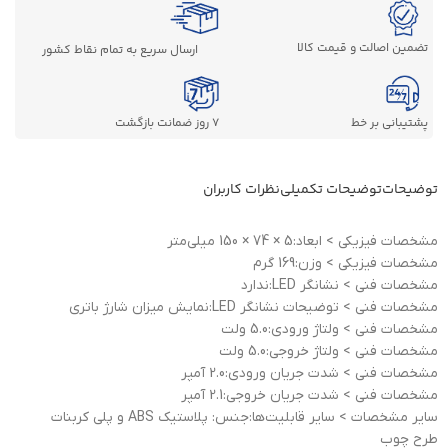
تضمین اصالت و قیمت کالا
ارسال سریع به تمام نقاط کشور
پشتیبانی بر خط
7 روز ضمانت بازگشت
توضیحات
توضیحات تکمیلی
نظرات کاربران
مشخصات فيزيکی > ابعاد:5 × 74 × 150 میلی‌متر
مشخصات فيزيکی > وزن:169 گرم
مشخصات فنی > نشانگر LED:ندارد
مشخصات فنی > توضیحات نشانگر LED:نمایش میزان شارژ باتری
مشخصات فنی > ولتاژ ورودی:5.0 ولت
مشخصات فنی > ولتاژ خروجی:5.0 ولت
مشخصات فنی > شدت جریان ورودی:2.0 آمپر
مشخصات فنی > شدت جریان خروجی:2.1 آمپر
ساير مشخصات > سایر قابلیت‌ها:جنس: پلاستیک ABS و پلی کربنات
طرح چوب