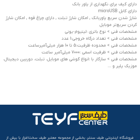
دارای کیف برای نگهداری از پاور بانک
دارای کابل microUSB
شارژ شدن سریع پاوربانک , امکان شارژ تبلت , دارای چراغ قوه , امکان شارژ
کردن سریع‌تر موبایل
مشخصات فنی > نوع باتری :لیتیوم-یونی
مشخصات فنی > تعداد درگاه خروجی:1 عدد
مشخصات فنی > محدوده ظرفیت:5 تا 10 هزار میلی‌آمپر‌ساعت
مشخصات فنی > ظرفیت اسمی :7000 میلی‌آمپر ساعت
مشخصات فنی > سازگار با :انواع گوشی های موبایل، تبلت، دوربین دیجیتال،
موزیک پلیر و …
فروشگاه اینترنتی طیف سنتر، بخشی از مجموعه‌ معتبر طیف سخت‌افزار با بیش از