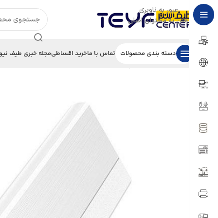
عبور به ناوبری
رفتن به محتوای اصلی
دسته بندی محصولات
تماس با ما
خرید اقساطی
مجله خبری طیف نیو
خانه
/
لوازم جانبی
/
پاوربانک
/
پاور بانک Hoco مدل J33 ظرفیت 10000mAh