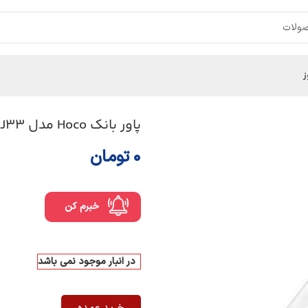
ز
پاور بانک Hoco مدل J33 ظرفیت 10000mAh
۰
تومان
خبرم کن
در انبار موجود نمی باشد