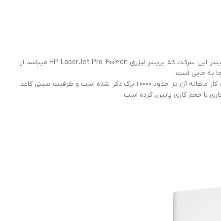
پرینتر لیزری HP-LaserJet Pro 4003dn، یکی دیگر از پرینترهای تک کاره تولید شرکت معروف و خوشنام HP میباشد که به مانند دیگر پرینتر این شرکت که پرینتر لیزری HP-LaserJet Pro 4003dn میباشد از
پرینتر 150a فقط برای گرفتن پرینت از اسناد و مدارک مورد استفاده قرار میگیرد و به عبارتی دیگر میتوان آن را یک پرینتر خانگی نامید. توان کار ماهانه آن در حدود 20000 برگ ذکر شده است و ظرفیت سینی کاغذ