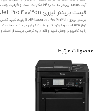
آید. حافظه پرینتر به اندازه 64 مگابایت است و قابلیت چاپ بر روی CD و هم چنین چاپ بدون حاشیه برای اچ پی مدل 150A در نظر گرفته نشده است.
قیمت پرینتر لیزری HP-LaserJet Pro 4003dn
پرینتر لیزری Pro 4003dn
را به کامپیوتر وصل کنید و اقدام به گرفتن پرینت از اسناد و
محصولات مرتبط