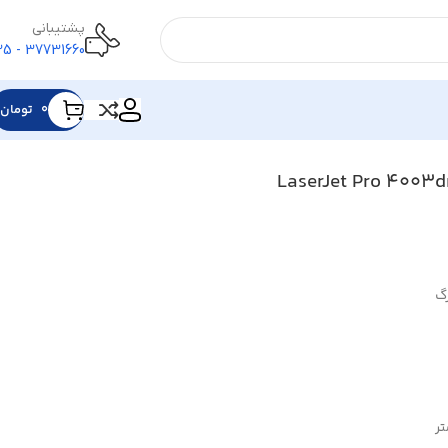
پشتیبانی
37731660 - 025
۰
تومان