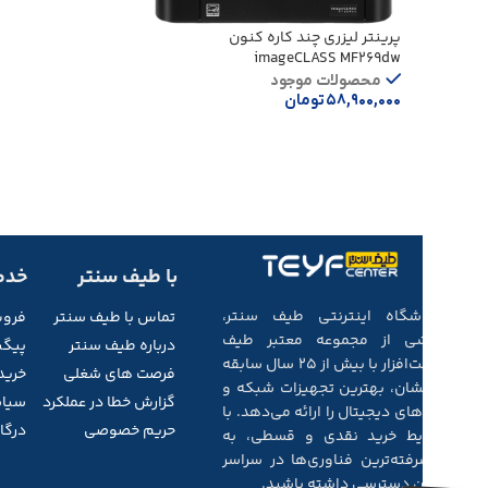
پرینتر لیزری چند کاره کنون
imageCLASS MF269dw
محصولات موجود
۵۸,۹۰۰,۰۰۰
تومان
افزودن به سبد خرید
با طیف سنتر
خدم
فروشگاه اینترنتی طیف سنتر،
تماس با طیف
سنتر
فرو
بخشی از مجموعه‌ معتبر طیف
درباره طیف سنتر
پیگی
سخت‌افزار با بیش از ۲۵ سال سابقه‌
فرصت های شغلی
خرید
درخشان، بهترین تجهیزات شبکه و
گزارش خطا در عملکرد
سیاس
کالاهای دیجیتال را ارائه می‌دهد. با
حریم خصوصی
درگاه
شرایط خرید نقدی و قسطی، به
پیشرفته‌ترین فناوری‌ها در سراسر
ایران دسترسی داشته باشید.