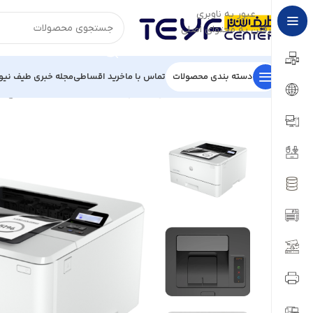
عبور به ناوبری
رفتن به محتوای اصلی
دسته بندی محصولات
تماس با ما
خرید اقساطی
مجله خبری طیف نیو
خانه
/
ماشین‌های اداری
/
پرینتر
/
پرینتر تک کاره
/
پرینتر لیزری اچ‌پی مدل  4003dn