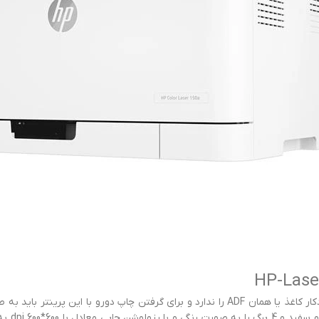
پرینتر لیزری HP-LaserJet Pro 4003dn, قابلیت تغذیه خودکار کاغذ یا همان ADF را ندارد 
است و ق