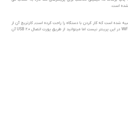
 کنترلی کمی تعبیه شده است که کار کردن با دستگاه را راحت کرده است, کارتریج آن از
نوع 117A است و کارکرد کارتریج مشکی آن در حدود 1000 صفحه و کارکرد کارتریج رنگی ان 700 صفحه میباشد. خبری از اتصال بیسیم یا همان WiFi در این پرینتر نیست اما میتوانید از طریق پورت اتصال USB 2.0 آن