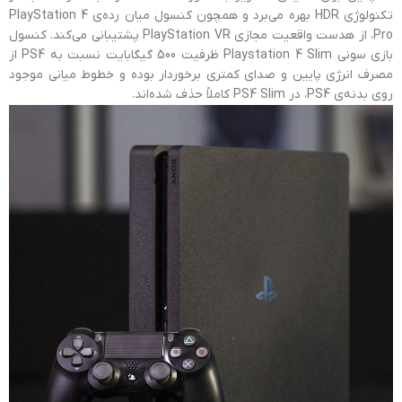
تکنولوژی HDR بهره می‌برد و همچون کنسول میان رده‌ی PlayStation 4
Pro، از هدست واقعیت مجازی PlayStation VR پشتیبانی می‌‌کند. کنسول
بازی سونی Playstation 4 Slim ظرفیت 500 گیگابایت نسبت به PS4 از
مصرف انرژی پایین و صدای کمتری برخوردار بوده و خطوط میانی موجود
روی بدنه‌ی PS4، در PS4 Slim کاملاً حذف شده‌اند.