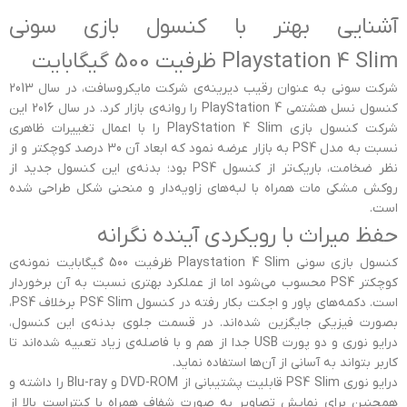
آشنایی بهتر با کنسول بازی سونی
Playstation 4 Slim ظرفیت 500 گیگابایت
شرکت سونی به عنوان رقیب دیرینه‌ی شرکت مایکروسافت، در سال 2013
کنسول نسل هشتمی PlayStation 4 را روانه‌ی بازار کرد. در سال 2016 این
شرکت کنسول بازی PlayStation 4 Slim را با اعمال تغییرات ظاهری
نسبت به مدل PS4 به بازار عرضه نمود که ابعاد آن 30 درصد کوچکتر و از
نظر ضخامت، باریک‌تر از کنسول PS4 بود؛ بدنه‌ی این کنسول جدید از
روکش مشکی مات همراه با لبه‌های زاویه‌دار و منحنی شکل طراحی شده
است.
حفظ میراث با رویکردی آینده نگرانه
کنسول بازی سونی Playstation 4 Slim ظرفیت 500 گیگابایت نمونه‌ی
کوچکتر PS4 محسوب می‌شود اما از عملکرد بهتری نسبت به آن برخوردار
است. دکمه‌های پاور و اجکت بکار رفته در کنسول PS4 Slim برخلاف PS4،
بصورت فیزیکی جایگزین شده‌اند. در قسمت جلوی بدنه‌ی این کنسول،
درایو نوری و دو پورت USB جدا از هم و با فاصله‌ی زیاد تعبیه شده‌اند تا
کاربر بتواند به آسانی از آن‌ها استفاده نماید.
درایو نوری PS4 Slim قابلیت پشتیبانی از DVD-ROM و Blu-ray را داشته و
همچنین برای نمایش تصاویر به صورت شفاف همراه با کنتراست بالا از