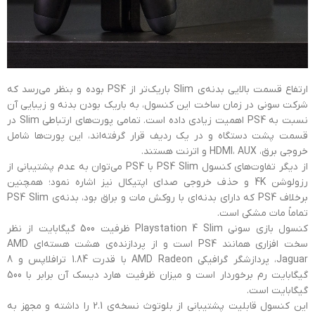
ارتفاع قسمت بالایی بدنه‌ی Slim باریک‌تر از PS4 بوده و بنظر می‌رسد که
شرکت سونی در زمان ساخت این کنسول، به باریک بودن بدنه و زیبایی آن
نسبت به PS4 اهمیت زیادی داده است. تمامی پورت‌های ارتباطی Slim در
قسمت پشت دستگاه و در یک ردیف قرار گرفته‌اند، این پورت‌ها شامل
خروجی برق، HDMI، AUX و اترنت هستند.
از دیگر تفاوت‌های کنسول PS4 Slim با PS4 می‌توان به عدم پشتیبانی از
رزولوشن 4K و حذف خروجی صدای اپتیکال نیز اشاره نمود؛ همچنین
برخلاف PS4 که دارای بدنه‌ای با روکش مات و براق بود، بدنه‌ی PS4 Slim
تماماً مات مشکی است.
کنسول بازی سونی Playstation 4 Slim ظرفیت 500 گیگابایت از نظر
سخت افزاری همانند PS4 است و از پردازنده‌ی هشت هسته‌ای AMD
Jaguar، پردازشگر گرافیکی AMD Radeon با قدرت 1.84 ترافلاپس و 8
گیگابایت رم برخوردار است و میزان ظرفیت هارد دیسک آن برابر با 500
گیگابایت است.
این کنسول قابلیت پشتیبانی از بلوتوث نسخه‌ی 2.1 را داشته و مجهز به