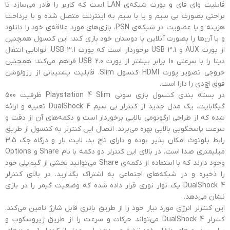
قابلیت وای فای و پورت شبکه‌ی LAN است که کاربر را قادر می‌سازد تا
براحتی بصورت بی سیم و یا با سیم به اینترنت متصل شده و با پرداخت
هزینه و یا عضویت در شبکه‌ی PSN، بازی‌های مورد علاقه‌ی خود را دانلود
و یا آن‌ها را بصورت آنلاین با دوستان خود بازی کند؛ این کنسول همچنین
از پورت AUX و USB 3.1 برخوردار است که پورت USB 3.1، توانایی انتقال
دیتا را با سرعتی 10 برابر بیشتر از پورت USB 2.0 فراهم می‌کند؛ همچنین
خروجی تصویر پورت HDMI کنسول Slim، قابلیت پشتیبانی از رزولوشن
فوق اچ‌دی را دارا است.
در بسته بندی کنسول بازی سونی Playstation 4 Slim ظرفیت 500
گیگابایت، یک مدل جدید از کنترلر بی سیم DualShock 4 تعبیه و ارائه
شده که از طراحی ارگونومی بالایی برخوردار است و دکمه‌های آن از دقت و
سرعت پاسخگویی بالایی بهره می‌برند. اتصال این کنترلر به کنسول از طریق
رابط بلوتوث امکان پذیر بوده و دارای تاچ پد، لایت بار و درگاه جک 3.5
میلیمتری صدا است. در بالای این کنترلر دو دکمه با نام Share و Options
وجود دارند که با استفاده از دکمه‌ی Share می‌توانید بخشی از گیم‌پلی خود
را ذخیره و در شبکه‌های اجتماعی به اشتراک بگذارید. در بالای کنترلر
DualShock 4 یک نوار نوری قرار داده شده که وضعیت گیمر را در بازی
نشان می‌دهد.
این کنترلر انرژی مورد نیاز خود را از طریق باتری قابل شارژ تامین می‌کند.
کنترلر DualShock 4 می‌تواند حرکات و سرعت را از طریق ژیروسکوپ و