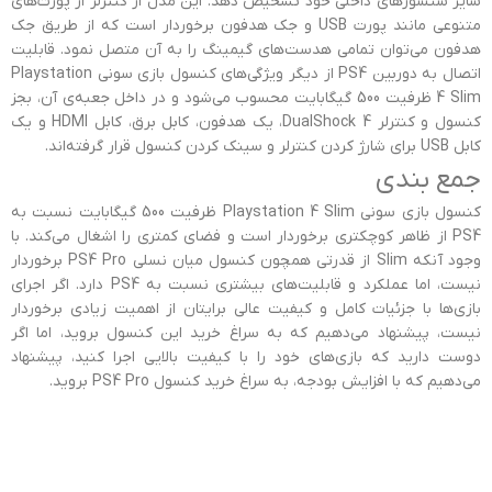
سایر سنسورهای داخلی خود تشخیص دهد. این مدل از کنترلر از پورت‌های
متنوعی مانند پورت USB و جک هدفون برخوردار است که از طریق جک
هدفون می‌توان تمامی هدست‌های گیمینگ را به آن متصل نمود. قابلیت
اتصال به دوربین PS4 از دیگر ویژگی‌های کنسول بازی سونی Playstation
4 Slim ظرفیت 500 گیگابایت محسوب می‌شود و در داخل جعبه‌ی آن، بجز
کنسول و کنترلر DualShock 4، یک هدفون، کابل برق، کابل HDMI و یک
کابل USB برای شارژ کردن کنترلر و سینک کردن کنسول قرار گرفته‌اند.
جمع بندی
کنسول بازی سونی Playstation 4 Slim ظرفیت 500 گیگابایت نسبت به
PS4 از ظاهر کوچکتری برخوردار است و فضای کمتری را اشغال می‌کند. با
وجود آنکه Slim از قدرتی همچون کنسول میان نسلی PS4 Pro برخوردار
نیست، اما عملکرد و قابلیت‌های بیشتری نسبت به PS4 دارد. اگر اجرای
بازی‌ها با جزئیات کامل و کیفیت عالی برایتان از اهمیت زیادی برخوردار
نیست، پیشنهاد می‌دهیم که به سراغ خرید این کنسول بروید، اما اگر
دوست دارید که بازی‌های خود را با کیفیت بالایی اجرا کنید، پیشنهاد
می‌دهیم که با افزایش بودجه، به سراغ خرید کنسول PS4 Pro بروید.