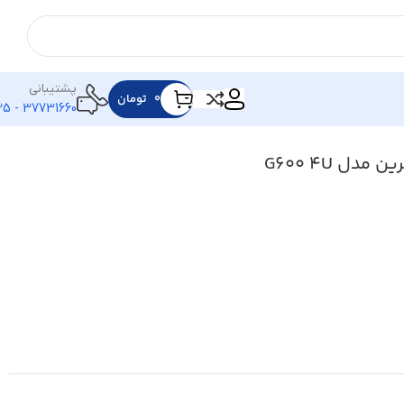
پشتیبانی
۰
تومان
37731660 - 025
ل G600 4U