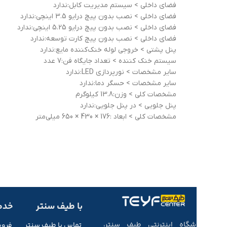
فضای داخلی > سيستم مديريت کابل:ندارد
فضای داخلی > نصب بدون پيچ درايو 3.5 اينچي:ندارد
فضای داخلی > نصب بدون پيچ درايو 5.25 اينچي:ندارد
فضای داخلی > نصب بدون پيچ کارت توسعه:ندارد
پنل پشتی > خروجي لوله خنک‌کننده مايع:ندارد
سیستم خنک کننده > تعداد جايگاه‌ فن:7 عدد
ساير مشخصات > نورپردازي LED:ندارد
ساير مشخصات > حسگر دما:ندارد
مشخصات کلی > وزن:13.8 کیلوگرم
پنل جلویی > در پنل جلويي:ندارد
مشخصات کلی > ابعاد :176 × 430 × 650 میلی‌متر
با طیف سنتر
خدم
فروشگاه اینترنتی طیف سنتر،
تماس با طیف
سنتر
فرو