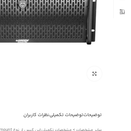
بزرگنمایی تصویر
توضیحات
توضیحات تکمیلی
نظرات کاربران
ساير مشخصات > مشخصات تکمیلی:این کیس از نوع Rackmount است