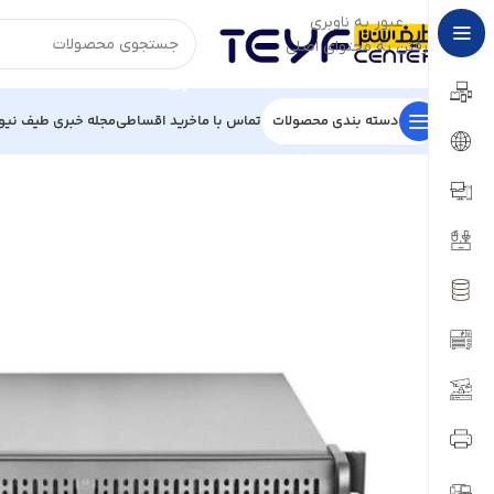
عبور به ناوبری
رفتن به محتوای اصلی
دسته بندی محصولات
تماس با ما
خرید اقساطی
مجله خبری طیف نیو
خانه
/
قطعات کامپیوتر
/
کیس
/
کیس کامپیوتر رکمونت گرین مدل G600 4U