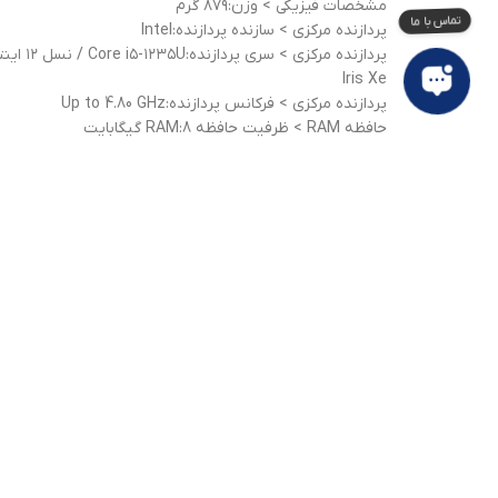
مشخصات فيزيکی > وزن:۸۷۹ گرم
پردازنده مرکزی > سازنده پردازنده:Intel
پردازنده مرکزی > سری پردازنده:Core i۵-۱۲۳۵U / نسل ۱۲ اینتل
Iris Xe
پردازنده مرکزی > فرکانس پردازنده:Up to 4.80 GHz
حافظه RAM > ظرفيت حافظه RAM:8 گیگابایت
حافظه RAM > نوع حافظه RAM:DDR4
حافظه داخلی > ظرفيت حافظه داخلي:256 گیگابایت
پردازنده گرافيکی > شرکت سازنده پردازنده گرافيکي:Intel
پردازنده گرافيکی > مدل پردازنده گرافيکي:Intel Iris Xe Graphics
صفحه نمايش > اندازه صفحه نمايش:13 inch
صفحه نمايش > نوع صفحه نمايش:13 inch
صفحه نمايش > صفحه نمايش لمسي:دارد
با طیف سنتر
خدم