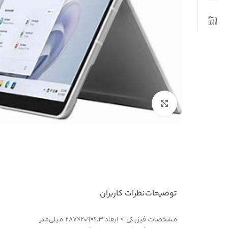
بزرگنمایی تصویر
توضیحات
نظرات کاربران
مشخصات فيزيکی > ابعاد:۹.۳×۲۰۹×۲۸۷ میلی‌متر