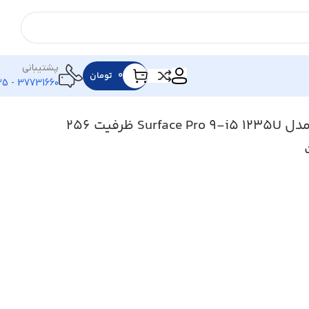
پشتیبانی
۰
تومان
37731660 - 025
تبلت لپتاب مایکروسافت مدل Surface Pro 9-i5 1235U ظرفیت 256