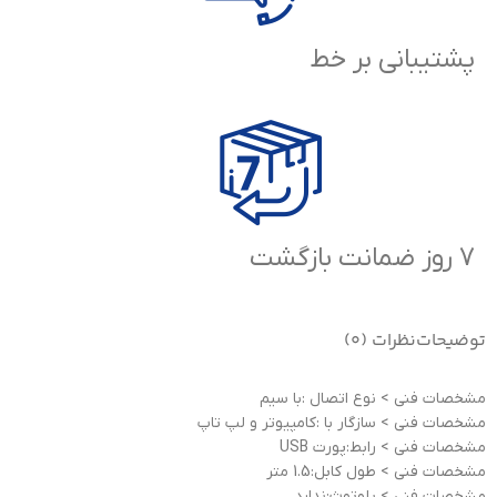
پشتیبانی بر خط
7 روز ضمانت بازگشت
توضیحات
نظرات (0)
مشخصات فنی > نوع اتصال :با سیم
مشخصات فنی > سازگار با :کامپیوتر و لپ تاپ
مشخصات فنی > رابط:پورت USB
مشخصات فنی > طول کابل:1.5 متر
مشخصات فنی > بلوتوث:ندارد