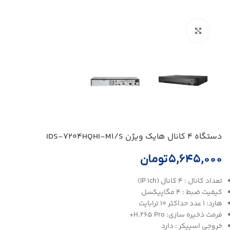
بزرگنمایی تصویر
دستگاه 4 کانال هایک ویژن IDS-7204HQHI-M1/S
۵,۶۴۵,۰۰۰
تومان
تعداد کانال : 4 کانال (IP 1ch)
کیفیت ضبط : 4 مگاپیکسل
هارد: 1 عدد حداکثر 10 ترابایت
فرمت ذخیره سازی: H.265 Pro+
خروجی اسپیکر : دارد