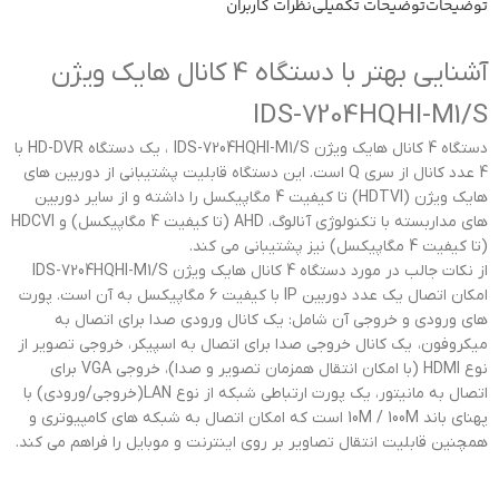
توضیحات
توضیحات تکمیلی
نظرات کاربران
آشنایی بهتر با دستگاه 4 کانال هایک ویژن
IDS-7204HQHI-M1/S
دستگاه 4 کانال هایک ویژن IDS-7204HQHI-M1/S ، یک دستگاه HD-DVR با
4 عدد کانال از سری Q است. این دستگاه قابلیت پشتیبانی از دوربین های
هایک ویژن (HDTVI) تا کیفیت 4 مگاپیکسل را داشته و از سایر دوربین
های مداربسته با تکنولوژی آنالوگ، AHD (تا کیفیت 4 مگاپیکسل) و HDCVI
(تا کیفیت 4 مگاپیکسل) نیز پشتیبانی می کند.
از نکات جالب در مورد دستگاه 4 کانال هایک ویژن IDS-7204HQHI-M1/S
امکان اتصال یک عدد دوربین IP با کیفیت 6 مگاپیکسل به آن است. پورت
های ورودی و خروجی آن شامل: یک کانال ورودی صدا برای اتصال به
میکروفون، یک کانال خروجی صدا برای اتصال به اسپیکر، خروجی تصویر از
نوع HDMI (با امکان انتقال همزمان تصویر و صدا)، خروجی VGA برای
اتصال به مانیتور، یک پورت ارتباطی شبکه از نوع LAN(خروجی/ورودی) با
پهنای باند 10M / 100M است که امکان اتصال به شبکه های کامپیوتری و
همچنین قابلیت انتقال تصاویر بر روی اینترنت و موبایل را فراهم می کند.