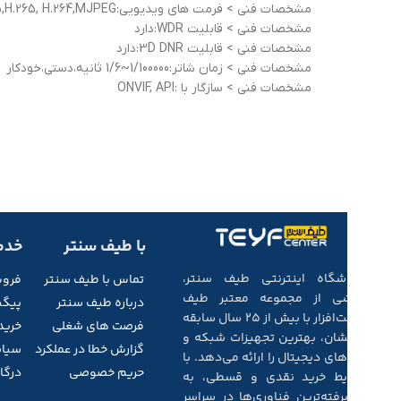
مشخصات فنی > فرمت های ویدیویی:Ultra 265,H.265, H.264,MJPEG
مشخصات فنی > قابلیت WDR:دارد
مشخصات فنی > قابلیت 3D DNR:دارد
مشخصات فنی > زمان شاتر:1/100000~1/6 ثانیه،دستی،خودکار
مشخصات فنی > سازگار با :ONVIF, API
با طیف سنتر
خدم
فروشگاه اینترنتی طیف سنتر،
تماس با طیف
سنتر
فرو
بخشی از مجموعه‌ معتبر طیف
درباره طیف سنتر
پیگی
سخت‌افزار با بیش از ۲۵ سال سابقه‌
فرصت های شغلی
خرید
درخشان، بهترین تجهیزات شبکه و
گزارش خطا در عملکرد
سیاس
کالاهای دیجیتال را ارائه می‌دهد. با
حریم خصوصی
درگاه
شرایط خرید نقدی و قسطی، به
پیشرفته‌ترین فناوری‌ها در سراسر