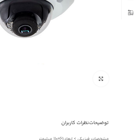
بزرگنمایی تصویر
توضیحات
نظرات کاربران
مشخصات فيزيکی > ابعاد:61×110 میلیمتر