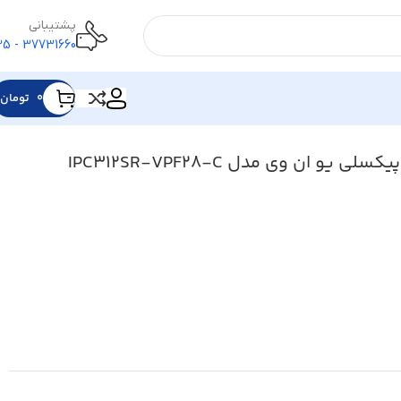
پشتیبانی
37731660 - 025
۰
تومان