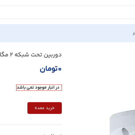
ز
دوربین تحت شبکه 2 مگاپیکسلی یو ان وی مدل IPC312SR-VPF28-C
۰
تومان
در انبار موجود نمی باشد
خرید عمده