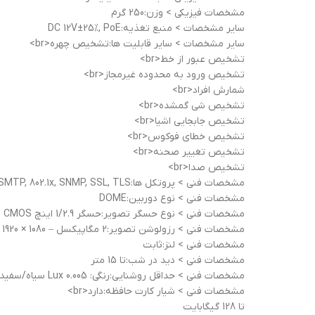
مشخصات فيزيکی > وزن:250 گرم
ساير مشخصات > منبع تغذیه:DC 12V±25%, PoE
ساير مشخصات > سایر قابلیت ها:تشخیص چهره<br>
تشخیص عبور از خط<br>
تشخیص ورود به محدوده غیرمجاز<br>
شمارش افراد<br>
تشخیص شی گمشده<br>
تشخیص جابجایی اشیا<br>
تشخیص خطای فوکوس<br>
تشخیص تغییر صحنه<br>
تشخیص صدا<br>
مشخصات فنی > پروتکل ها:IPv4, IGMP, ICMP, ARP, TCP, UDP, DHCP, PPPoE, RTP, RTSP, RTCP, DNS, DDNS, NTP, FTP, UPnP, HTTP, HTTPS, SMTP, 802.1x, SNMP, SSL, TLS
مشخصات فنی > نوع دوربین:DOME
مشخصات فنی > نوع حسگر تصویر:حسگر 1/2.9 اینچ CMOS
مشخصات فنی > رزولوشن تصویر:2 مگاپیکسل – 1080 × 1920
مشخصات فنی > لنز:ثابت
مشخصات فنی > دید در شب:تا 15 متر
مشخصات فنی > حداقل روشنایی:رنگی: 0.005 Lux سیاه/سفید: 0.0 Lux
مشخصات فنی > شیار کارت حافظه:دارد<br>
تا 128 گیگابایت