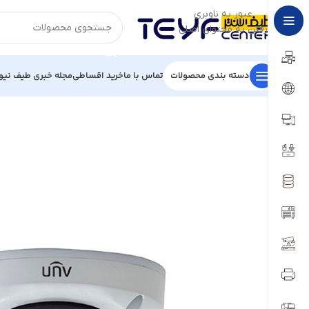
عبور به ناوبری
رفتن به محتوای اصلی
دسته بندی محصولات
تماس با ما
خرید اقساطی
مجله خبری طیف نیو
خانه
/
تجهیزات نظارتی
/
دوربین تحت شبکه
/
دوربین تحت شبکه 2 مگاپیکسلی یو ان وی مدل IPC312SR-VPF28-C