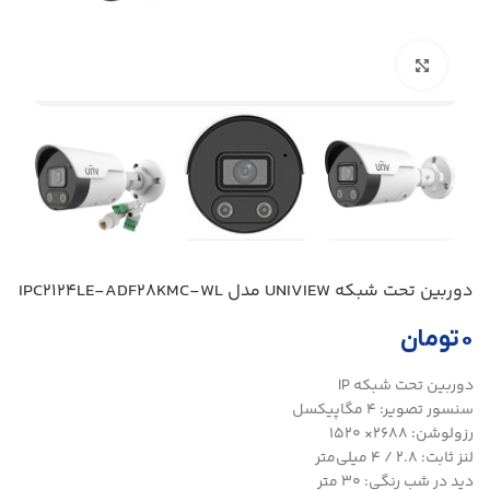
بزرگنمایی تصویر
دوربین تحت شبکه UNIVIEW مدل IPC2124LE-ADF28KMC-WL
۰
تومان
دوربین تحت شبکه IP
سنسور تصویر: ۴ مگاپیکسل
رزولوشن: ۲۶۸۸× ۱۵۲۰
لنز ثابت: ۲.۸ / ۴ میلی‌متر
دید در شب رنگی: ۳۰ متر