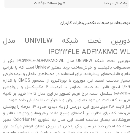
پشتیبانی بر خط
7 روز ضمانت بازگشت
توضیحات
توضیحات تکمیلی
نظرات کاربران
دوربین تحت شبکه UNIVIEW مدل
IPC2124LE-ADF28KMC-WL
دوربین تحت شبکه UNIVIEW مدل IPC2124LE-ADF28KMC-WL یکی از
محصولات باکیفیت و خوش‌ساخت برند معتبر Uniview است که با طراحی
دام و قابلیت‌های پیشرفته، برای استفاده در محیط‌های داخلی و نیمه‌خارجی
بسیار مناسب است. این دوربین با بهره‌گیری از سنسور CMOS با اندازه
1/2.9 اینچ، قادر به ضبط تصاویر با کیفیت 2 مگاپیکسل و رزولوشن
1920×1080 پیکسل است. نرخ فریم تصویر در این مدل تا 30 فریم بر ثانیه
می‌رسد که باعث می‌شود تصاویر روان و با جزئیات بالا نمایش داده شوند.
لنز ثابت 2.8 میلی‌متری این دوربین زاویه دیدی حدود 117 درجه را پوشش
می‌دهد که برای نظارت بر فضاهای وسیع مانند راهروها، ورودی‌ها، دفاتر و
فروشگاه‌ها بسیار مناسب است. این مدل به فناوری ColorHunter مجهز
شده که امکان دید در شب رنگی را حتی در تاریکی مطلق فراهم می‌کند. نور
گرم داخلی دوربین تا برد 30 متر فعال می‌شود و باعث ثبت تصاویر واضح و