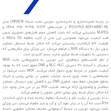
در زمینه فشرده‌سازی و ذخیره‌سازی، دوربین تحت شبکه UNIVIEW مدل
IPC2124LE-ADF28KMC-WL از فرمت‌های Ultra 265، H.265، H.264 و
MJPEG پشتیبانی می‌کند که باعث کاهش حجم فایل‌های تصویری بدون
افت کیفیت می‌شود. همچنین این مدل از کارت حافظه Micro SD تا
ظرفیت 512 گیگابایت پشتیبانی می‌کند که امکان ضبط مستقل تصاویر
بدون نیاز به دستگاه NVR را فراهم می‌سازد. این ویژگی برای مکان‌هایی که
دسترسی به تجهیزات ضبط مرکزی ندارند بسیار کاربردی است.
از نظر قابلیت‌های نرم‌افزاری، این دوربین به فناوری‌هایی مانند WDR
دیجیتال با آستانه 120 دسی‌بل، BLC، HLC و DNR مجهز است که به بهبود
کیفیت تصویر در شرایط نوری دشوار کمک می‌کنند. WDR باعث می‌شود در
محیط‌هایی با تضاد نوری شدید، جزئیات تصویر در نواحی روشن و تاریک
به‌طور هم‌زمان حفظ شود. فناوری DNR نیز با کاهش نویز دیجیتال، تصاویر
شفاف‌تر و واضح‌تری ارائه می‌دهد. قابلیت ROI نیز در این مدل وجود دارد
که امکان تمرکز ضبط روی نواحی خاص تصویر را فراهم می‌کند.
بدنه دوربین از ترکیب فلز و پلاستیک مقاوم ساخته شده و دارای استاندارد
IP67 است که آن را در برابر نفوذ آب و گرد و غبار مقاوم می‌سازد. این ویژگی
باعث می‌شود دوربین در شرایط آب‌وهوایی مختلف عملکرد مطلوبی داشته