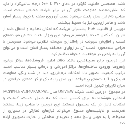
باشد. همچنین قابلیت کارکرد در دمای -30 تا +60 درجه سانتی‌گراد را دارد
که نشان‌دهنده مقاومت بالای آن در برابر شرایط محیطی سخت است.
طراحی دام این مدل باعث می‌شود نصب آن روی سقف یا دیوار بسیار آسان
باشد و ظاهر زیبایی نیز به محیط ببخشد.
دوربین از قابلیت PoE پشتیبانی می‌کند که امکان تغذیه و انتقال داده از
طریق یک کابل شبکه را فراهم می‌سازد. این ویژگی باعث کاهش هزینه‌های
نصب و افزایش سهولت در راه‌اندازی سیستم نظارتی می‌شود. همچنین با
طراحی سه‌محوره، نصب آن در زوایای مختلف بسیار آسان است و می‌توان
آن را به راحتی در موقعیت دلخواه تنظیم کرد.
این دوربین برای محیط‌هایی مانند دفاتر اداری، فروشگاه‌ها، مراکز تجاری،
راهروها، ورودی ساختمان‌ها، مراکز آموزشی و درمانی بسیار مناسب است.
ترکیب کیفیت تصویر بالا، امکانات نرم‌افزاری، دید در شب رنگی، مقاومت
فیزیکی و قابلیت‌های پیشرفته، این مدل را به یکی از گزینه‌های حرفه‌ای در
میان کاربران تبدیل کرده است.
در مجموع، دوربین تحت شبکه UNIVIEW مدل IPC2124LE-ADF28KMC-WL
انتخابی هوشمندانه برای کسانی است که به دنبال امنیت، کیفیت و
امکانات کامل در یک محصول هستند. این دوربین با طراحی زیبا، عملکرد
قدرتمند و قابلیت‌های متنوع، می‌تواند نیازهای نظارتی در بسیاری از
محیط‌ها را به خوبی پاسخ دهد و تجربه‌ای مطمئن از نظارت تصویری ارائه
کند.