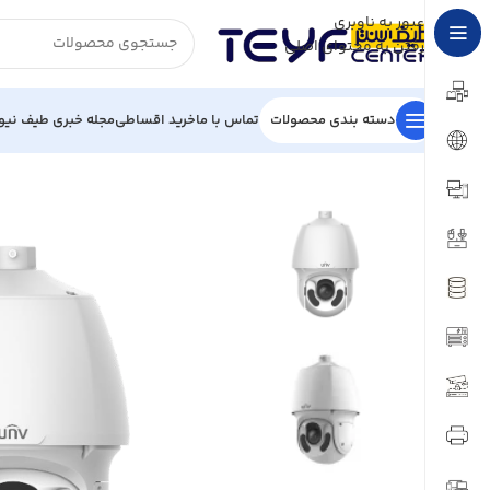
عبور به ناوبری
رفتن به محتوای اصلی
دسته بندی محصولات
تماس با ما
خرید اقساطی
مجله خبری طیف نیو
خانه
/
تجهیزات نظارتی
/
دوربین تحت شبکه
/
دوربین تحت شبکه UNIVIEW مدل IPC6624SR-X33-VF