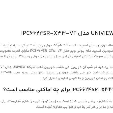
ن تحت شبکه UNIVIEW مدل IPC6624SR-X33-VF از جمله دوربین های اسپید دام ساخت شرکت یونی ویو است. 
و مدل IPC6424SR-X25-VF دارای قدرت تصویربرداری
دارای سرعت پردازش تصویر در این مدل از دوربین یونی ویو
30
فریم در
4
مگا
ت برد
دید در شب
آن دوربین می باشد. دوربین تحت شبکه UNIVIEW مدل IPC6624SR-X33-VF تا طول
 پوشش دوربین را به خوبی اداره و کنترل کرد.
ی فضاهای بیرونی طراحی شده است و جزو بهترین دوربین های مداربسته برای 
ه را در برابر هر شرایط آب و هوایی مقاوم کرده است.