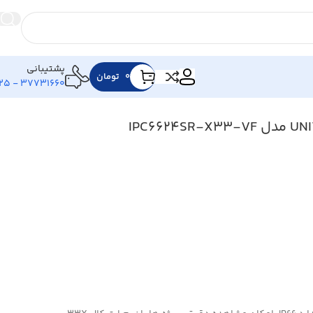
پشتیبانی
۰
تومان
37731660 - 025