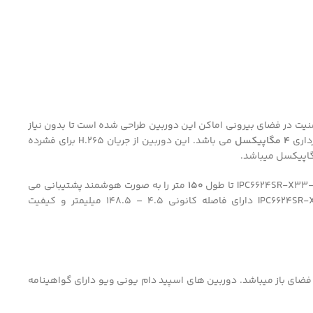
با توجه به نیاز به امنیت در فضای بیرونی اماکن این دوربین طراحی شده است تا بدون نیاز
4
مگاپیکسل
می باشد. اين دوربين از جريان H.265 براي فشرده
پیکسل میباشد.
150
متر را به صورت هوشمند پشتیبانی می
4.5 – 148.5 میلیمتر
و کیفیت
فضای باز میباشد. دوربین های اسپید دام یونی ویو دارای گواهینامه