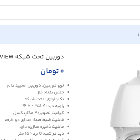
ز
دوربین تحت شبکه UNIVIEW مدل IPC6624SR-X33-VF
۰
تومان
نوع دوربین:
دوربین
اسپید دام
جنس بدنه:
فلز
تکنولوژی:
تحت شبکه
زاویه دید:
51.4° ~ 2.5°
کیفیت تصویر:
4 مگاپیکسل
قابلیت ضبط صدا:
صدای دو طرفه
قابلیت ذخیره سازی:
دارد
دید در شب:
تا برد 150 متر