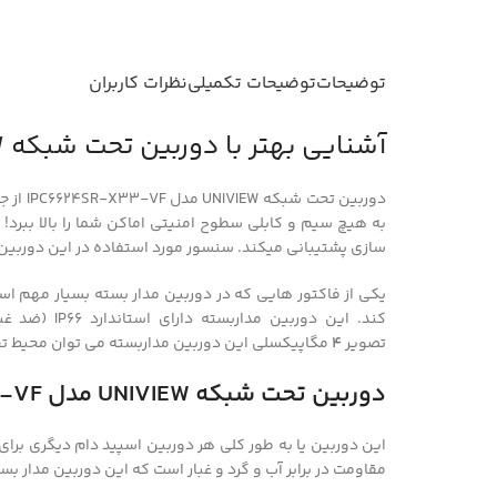
توضیحات
توضیحات تکمیلی
نظرات کاربران
آشنایی بهتر با دوربین تحت شبکه UNIVIEW مدل IPC6624SR-X33-VF
دوربی
به هیچ سیم و کابلی سطوح امنیتی اماکن شما را بالا ببرد! دوربین اسپید دام یونی وی
سازي پشتيباني ميکند. سنسور مورد استفاده در این دوربین 
یکی از فاکتور هایی که در دوربین مدار بسته بسیار مهم اس
کند. این دوربین مداربسته دارای استاندارد IP66 (ضد غبار و ضد آب) نیز می باشد. دوربین اسپید دام یونی ویو مدل IPC6624SR-X33-VF دارای فاصله کانونی
تصویر
4
مگاپیکسلی این دوربین مداربسته می توان محیط تحت
دوربین تحت شبکه UNIVIEW مدل IPC6624SR-X33-VF برای چه اماکنی مناسب است؟
این دوربین یا به طور کلی هر دوربین اسپید دام دیگری برا
مقاومت در برابر آب و گرد و غبار است که این دوربین مدار بست