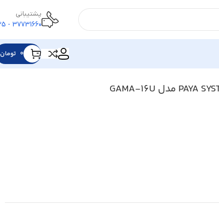
پشتیبانی
37731660 - 025
۰
تومان