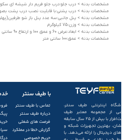
مشخصات بدنه > درب جلو:درب جلو فریم دار شیشه ای سکور
مشخصات بدنه > درب پشتی:با قابلیت نصب درب پشت بصورت
مشخصات بدنه > پنل جانبی:سه عدد پنل باز شو طرفین(پهلو ها و پشت) با قفل سوئیچی و ضام
مشخصات بدنه > وزن:75 کیلوگرم
مشخصات بدنه > ابعاد:عرض 60 و عمق 100 و ارتفاع 90 سانتی متر
مشخصات بدنه > عمق:100 سانتی متر
با طیف سنتر
خدم
فروشگاه اینترنتی طیف سنتر،
تماس با طیف
سنتر
فرو
بخشی از مجموعه‌ معتبر طیف
درباره طیف سنتر
پیگی
سخت‌افزار با بیش از ۲۵ سال سابقه‌
فرصت های شغلی
خرید
درخشان، بهترین تجهیزات شبکه و
گزارش خطا در عملکرد
سیاس
کالاهای دیجیتال را ارائه می‌دهد. با
حریم خصوصی
درگاه
شرایط خرید نقدی و قسطی، به