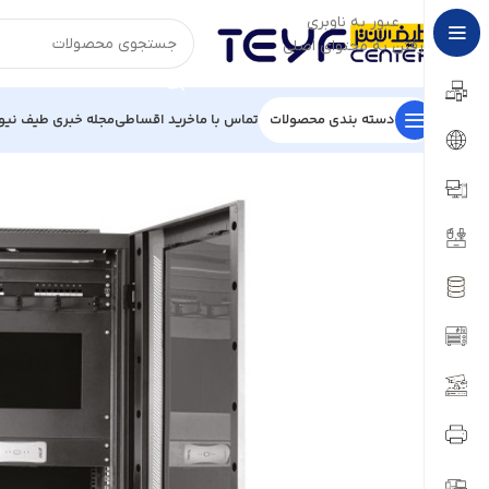
عبور به ناوبری
رفتن به محتوای اصلی
دسته بندی محصولات
تماس با ما
خرید اقساطی
مجله خبری طیف نیو
خانه
/
تجهیزات شبکه
/
رک شبکه و متعلقات
/
رک شبکه
/
رک ایستاده 100 عمق PAYA SYSTEM مدل 16U