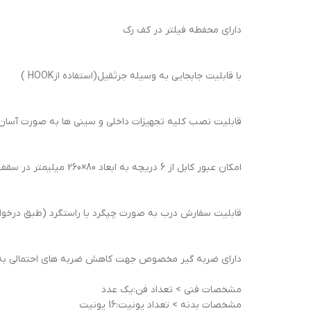
دارای محفطه فیلتر در کف رک
با قابلیت جابجایی به وسیله جرثقیل(استفاده ازHOOK )
قابلیت نصب کلیه تجهیزات داخلی و سینی ها به صورت آسان ب
امکان عبور کابل از 6 دریچه به ابعاد 80×260 میلیمتر در سقف و کف رک
قابلیت سفارش درب به صورت چپگرد یا راستگرد (طبق درخواس
دارای ضربه گیر مخصوص جهت کاهش ضربه های احتمالی به 
مشخصات فنی > تعداد فن:یک عدد
مشخصات بدنه > تعداد یونیت:16 یونیت