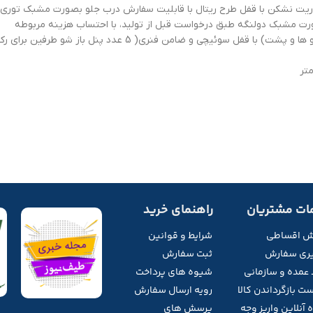
یت نشکن با قفل طرح ریتال با قابلیت سفارش درب جلو بصورت مشبک توری
 مشبک دولنگه طبق درخواست قبل از تولید، با احتساب هزینه مربوطه
ن فنری( 5 عدد پنل باز شو طرفین برای رک های 36 یونیت به بالا)
ات مشتریان
راهنمای خرید
ش اقساطی
شرایط و قوانین
ری سفارش
ثبت سفارش
 عمده و سازمانی
شیوه های پرداخت
ت بازگرداندن کالا
رویه ارسال سفارش
 آنلاین واریز وجه
پرسش های