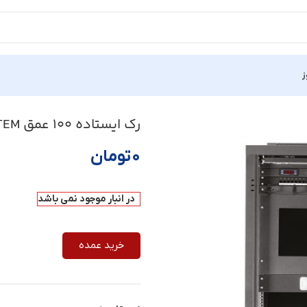
ز
GAMA-
رک ایستاده 100 عمق PAYA SYSTEM مدل GAMA-16U
۰
تومان
در انبار موجود نمی باشد
خرید عمده