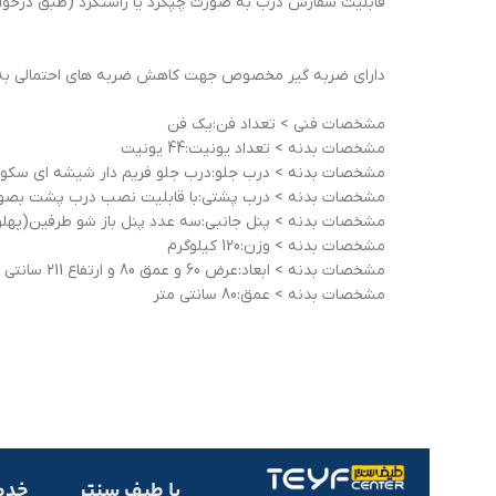
قابلیت سفارش درب به صورت چپگرد یا راستگرد (طبق درخواس
دارای ضربه گیر مخصوص جهت کاهش ضربه های احتمالی به 
مشخصات فنی > تعداد فن:یک فن
مشخصات بدنه > تعداد یونیت:44 یونیت
مشخصات بدنه > درب جلو:درب جلو فریم دار شیشه ای سکور
مشخصات بدنه > درب پشتی:با قابلیت نصب درب پشت بصورت
مشخصات بدنه > پنل جانبی:سه عدد پنل باز شو طرفین(پهلو
مشخصات بدنه > وزن:120 کیلوگرم
مشخصات بدنه > ابعاد:عرض 60 و عمق 80 و ارتفاع 211 سانتی متر
مشخصات بدنه > عمق:80 سانتی متر
با طیف سنتر
خدم