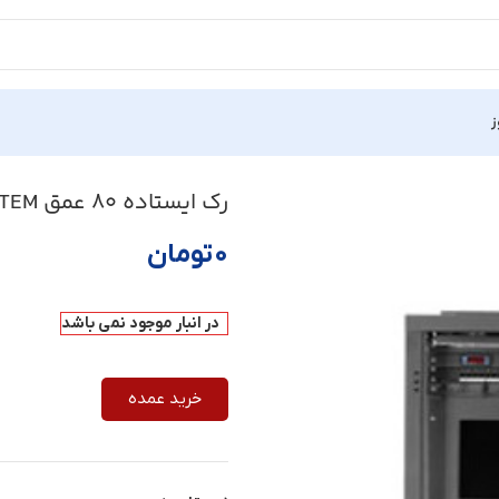
ز
Teta-
رک ایستاده 80 عمق PAYA SYSTEM مدل Teta-44U
۰
تومان
در انبار موجود نمی باشد
خرید عمده