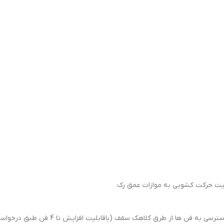
ابلیت حرکت کشویی به موازات عمق رک
ق کلاهک سقف (باقابلیت افزایش تا 4 فن طبق درخواست و محاسبه هزینه مربوطه)