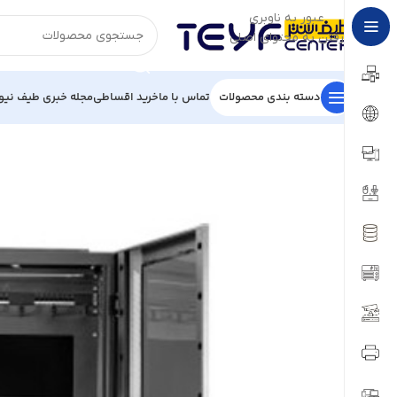
عبور به ناوبری
رفتن به محتوای اصلی
دسته بندی محصولات
تماس با ما
خرید اقساطی
مجله خبری طیف نیو
خانه
/
تجهیزات شبکه
/
رک شبکه و متعلقات
/
رک شبکه
/
رک ایستاده 80 عمق PAYA SYSTEM مدل 44U