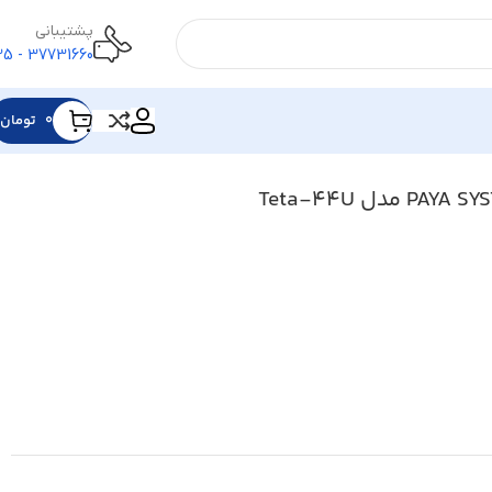
پشتیبانی
37731660 - 025
۰
تومان