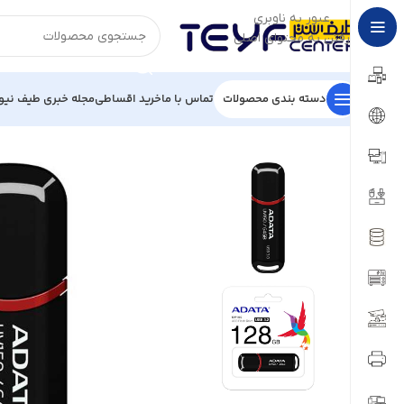
عبور به ناوبری
رفتن به محتوای اصلی
دسته بندی محصولات
تماس با ما
خرید اقساطی
مجله خبری طیف نیو
خانه
/
تجهیزات ذخیره سازی
/
فلش
/
فلش مموری ای دیتا UV150 ظرفيت 64 گيگابايت