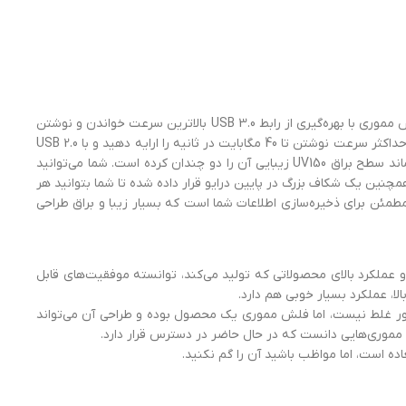
فلش مموری ای دیتا UV150 ظرفيت 64 گيگابايت ترکیبی از ظاهر زیبا و جواهر مانند همراه با قیمت اقتصادی و سرعت بالا می‌باشد. این فلش مموری با بهره‌گیری از رابط USB 3.0 بالاترین سرعت خواندن و نوشتن
را در اختیار شما قرار می‌دهد. پورت USB 3.0 قابلیت انتقال دوکاناله دارد و قادر است به شما حداکثر سرعت خواندن تا 90 مگابیت بر ثانیه و حداکثر سرعت نوشتن تا 40 مگابایت در ثانیه را ارایه دهید و با USB 2.0
هم کاملاً سازگار است. کمپانی ای دیتا UV150 را مدرن، به روز و کاربردی و در رنگ‌ مشکی طراحی و به بازار عرضه کرده است، البته ناگفته نماند سطح براق UV150 زیبایی آن را دو چندان کرده است. شما می‌توانید
نین یک شکاف بزرگ در پایین درایو قرار داده شده تا شما بتوانید هر
تا امکان گم شدن خود فلش هم به حداقل برسد. UV150 در کل یک فلش مموری مطمئن برای ذخیره‌سازی اطلاعات شما است که بسیار زیبا و براق طراحی
 کیفیت و عملکرد بالای محصولاتی که تولید می‌کند، توانسته موفقیت‌های قابل
 باور غلط نیست، اما فلش مموری یک محصول بوده و طراحی آن می‌تواند