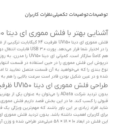
توضیحات
توضیحات تکمیلی
نظرات کاربران
آشنایی بهتر با فلش مموری ای دیتا UV150 ظرفيت 64 گيگابايت
درپوش این فلش مموری را در حین استفاده در قسمت انتهایی 
شده و در عین شکیل بودن قادر است سرعت بالایی را هم به ش
طراحی فلش مموری ای دیتا UV150 ظرفيت 64 گيگابايت
بدون تردید شرکت AData را می‌توان به
قبولی را کسب کند. ما در این بخش قصد داریم فلش مموری ای دیتا UV150 ظرفيت 64 گيگابايت را به شما معرفی کنیم که در کنار ظرفیت بالا، عملکرد ب
شاید افراد زیادی بر این باور باشند که مهم‌ترین ویژگی ی
برای کاربران اهمیت داشته باشد. بدون تردید فلش مموری ای دیتا UV150 ظرفيت 64 گيگابايت را می‌توان یکی از بهترین و جذاب‌ترین فلش مموری‌هایی دانست که در حال حاضر در 
این فلش در ابعاد 10 × 18 × 58 میلی‌متر طراحی شده و وزن آن هم معادل 9 گرم است؛ 9 گرم وزن برای یک فلش مموری 64 گیگابایت فوق‌العاده است، اما مواظب باشید آن را گم نکنید.