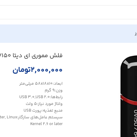
ز
فلش مموری ای دیتا UV150 ظرفيت 64 گيگابايت
۲,۰۰۰,۰۰۰
تومان
ابعاد:۵۸x۱۸x۱۰ میلی‌متر
وزن:۹ گرم
رابط‌ها:USB ۳.۰,USB ۲.۰
ولتاژ مورد نیاز:۵ ولت
منبع تغذیه:پورت USB
سیستم‌ عامل‌
Kernel ۲.۶ or later