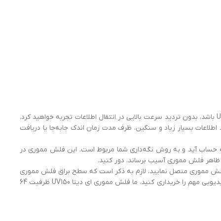
توجه داشته باشید که این فلش مموری از پورت‌های USB 2.0 و USB 3.0 پشتیبانی می‌کند و در صورتی که سیستم شما دارای پورت USB 3.0 باشد، بدون تردید سرعت بالایی در انتقال اطلاعات تجربه خواهید کرد.
4 مگابایت بر ثانیه بوده و به خوبی نشان می‌دهد اطلاعات بسیار زیاد و سنگین، ظرف مدت زمان اندک جا‌به‌جا یا دریافت
ن نمی‌تواند مسئله جدی به حساب آید و به روش نگه‌داری شما مربوط است. این فلش مموری در
و ظاهر فلش مموری آسیب برساند، دور کنید.
 فلش مموری متصل نمایید. لازم به ذکر است که سطح براق فلش مموری
هم در افزایش جذابیت آن نقش ویژه‌ای دارد. در صورتی که قصد دارید یک فلش مموری برای حفظ و نگه‌داری اسناد، فایل‌های تصویری و ویدیویی مهم را خریداری کنید، ما فلش مموری ای دیتا UV150 ظرفيت 64