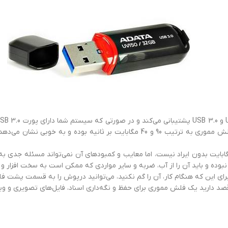
اینطور که پیداست، سرعت خواندن و نوشتن اطلاعات این فلش مموری به ترتیب 90 و 0
به ذکر است فلش مموری ای دیتا UV150 ظرفيت 64 گيگابايت بدون ایراد نیست، اما معایب و کمبودهای آ
 نبوده و باید آن را از آب، ضربه و سایر مواردی که ممکن است به سخت افزار 
ای این که هنگام کار، آن را گم نکنید، می‌توانید درپوش را به قسمت پشت