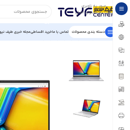
عبور به ناوبری
رفتن به محتوای اصلی
دسته بندی محصولات
تماس با ما
خرید اقساطی
مجله خبری طیف نیو
خانه
/
کامپیوتر و لپ تاپ
/
لپ تاپ
/
لپ تاپ ایسوس
/
لپ تاپ ایسوس book X1504ZA NJ247-i7-8GB-512GB-15.6INCH