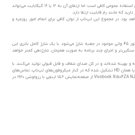
هشت گیگابایت حافظه رم با سرعت ۳۲۰۰ مگاهرتز برای این مدل در نظر گرفته شده که قابلیت ارتقا دارد. با وجود اینکه این میزان رم برای استفاده عمومی کافی است؛ اما ارتقای آن به ۱۲ یا ۱۶ گیگابایت می‌تواند
سک‌های سنتی خواهد بود. در مجموع این لپ‌تاپ از توان کافی برای انجام امور روزمره و
لپ تاپ ایسوس Vivobook X1504ZA NJ247 به باتری لیتیوم یونی سه سلولی با ظرفیت ۴۲ وات ساعت مجهز شده است که توسط آداپتور ۴۵ واتی موجود در جعبه شارژ می‌شود. با یک شارژ کامل باتری این
لبته در استفاده‌های سنگین‌تر و اجرای چند برنامه به صورت همزمان، شارژدهی کمتر خواهد
 لپ تاپ ایسوس Vivobook X1504ZA NJ247 در بخش زیری بدنه قرار گرفته‌اند. این بلندگوها توسط SonicMaster ساخته و بهینه شده‌اند و در کل صدای شفاف و قابل قبولی تولید می‌کنند. با
این حال مانند بسیاری از لپ‌تاپ‌های دیگر، توان رقابت با بلندگوهای خارجی و هدفون و هندزفری را ندارند. وبکم از دوربین با کیفیت 720p یا همان HD تشکیل شده که در کنار میکروفون‌های لپ‌تاپ، تماس‌های
تصویری با کیفیت قابل قبولی برقرار می‌کند. در ضمن برای حفظ حریم شخصی می‌توانید درپوش لنز را بسته نگه دارید.لپ تاپ ایسوس Vivobook X1504ZA NJ247 از صفحه‌نمایش ۱۵.۶ اینچی با رزولوشن ۱۹۲۰ در