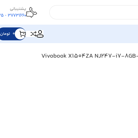
پشتیبانی
37731660 - 025
۰
تومان
وس Vivobook X1504ZA NJ247-i7-8GB-512GB-