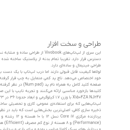
طراحی و سخت افزار
دسترس قرار دارد. تقریبا تمام بدنه از پلاستیک ساخته 
طراحی مینیمال و ساده‌ای دارد.
خود اختصاص می‌دهد. تاچ پد کمی متمایل به چپ قرار گرفته و ا
صفحه کلید کامل به همراه نام پد (Num pad) در نظر گرفته شده و با وجود اندازه ۱۵ اینچی لپ‌تاپ، فاصله کلیدها و اندازه هرکدام کاملا مناسب به نظر می‌رسد.
X1504ZA NJ247 با وزن ۱.۷ کیلوگرمی و ابعاد حدودا ۳۶ در ۲۳ و ضخامت ۱.۸ سانتی‌متری، گزینه‌ی مناسبی برای حمل و جابجایی مداوم خواهد بود و مشکل چندانی از این بابت نخواهید داشت.
لپ‌تاپ‌هایی که برای استفاده‌ی عمومی، کاری و تحصیلی ساخته 
ذخیره سازی کافی، اصلی‌ترین بخش‌هایی است که باید در نظر داشته باشید. لپ تاپ ایسوس Vivobook X1504ZA NJ247 هم در ای
و پردازش‌های سبک کاملا مناسب بوده و برای بازی و پرداز