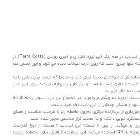
این سری از لپ‌تاپ‌های Vivobook از طراحی ساده و مشابه نسل‌های قبلی استفاده می‌کند و با تغییرات کوچک بهینه‌ و به‌روز شده است. این لپ‌تاپ در سه رنگ آبی تیره، نقره‌ای و آجری روشن (Terra Cotta) در
ته تنها چیزی است که روی درب لپ‌تاپ دیده می‌شود و این بخش هم
لولاها کیفیت قابل قبولی دارند اما درب لپ‌تاپ با یک دست باز نمی‌شود ولی امکان باز شدن ۱۸۰ درجه وجود دارد که می‌تواند کاربردی باشد. نمایشگر حاشیه‌های نسبتا نازکی دارد و حدودا ۸۴ درصد پنل بالایی را به
رد هم دقیق و سریع است‌ و نیاز کاربر را برطرف می‌کند. برای این مدل
کلیدها بازخورد مناسبی ارائه می‌کنند و تجربه تایپ با این صفحه کلید رضایت بخش است. در زیر بدنه دو خروجی بلندگوها و همچنین سیستم تهویه به چشم می‌خورند. در مجموع لپ تاپ ایسوس Vivobook
برخورداری از پردازنده مرکزی به‌روز، حافظه رم با ظرفیت مناسب و فضای
پردازنده مرکزی Core i7 نسل ۱۲ با ۱۰ هسته و ۱۲ رشته و فرکانس نهایی ۴.۷ گیگاهرتزی به خوبی از پس وظایف خود در این رده کاربری بر می‌آید. از بین ۱۰ هسته این لپ‌تاپ، ۲ هسته از نوع قدرتمند
(Performance) و ۸ هسته از نوع کم مصرف (Efficient) هستند. این لپ‌تاپ پردازنده گرافیکی مجزا ندارد و از گرافیک Iris Xe به صورت یکپارچه با CPU استفاده می‌کند. این پردازنده گرافیکی برای استفاده روزمره