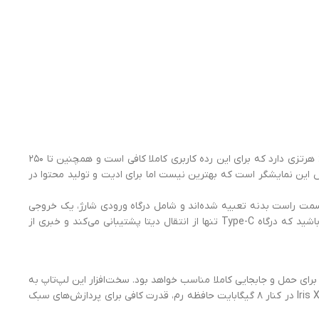
این نمایشگر از پنل IPS استفاده می‌کند که نسبت به پنل‌های TN و VA دقت رنگ و زاویه دید بهتری دارد. پنل مذکور نرخ به‌روزرسانی ۶۰ هرتزی دارد که برای این رده کاربری کاملا کافی است و همچنین تا ۲۵۰
با توجه به قیمت و کاربرد این مدل، قابل قبول خواهد بود. حدودا ۴۵ درصد دامنه رنگی NTSC تحت پوشش این نمایشگر است که بهترین نیست اما برای ادیت و تولید محتوا در
ن درگاه‌هه در لبه‌ی سمت راست بدنه تعبیه شده‌اند و شامل درگاه ورودی شارژ، یک خروجی
تصویر HDMI 1.4، دو درگاه USB 3.2 Gen1 Type-A، یک درگاه USB 3.2 Gen1 Type-C و جک ۳.۵ میلی‌متری صدا می‌شوند. در نظر داشته باشید که درگاه Type-C تنها از انتقال دیتا پشتیبانی می‌کند و خبری از
اسب و وزن کم برای حمل و جابجایی کاملا مناسب خواهد بود‌. سخت‌افزار این لپ‌تاپ به
خوبی برای این رده کاربری انتخاب شده و از پس نیاز کاربران برمی‌آید. پردازنده مرکزی Core i7 نسل ۱۲ به همراه پردازنده گرافیکی یکپارچه Iris Xe در کنار ۸ گیگابایت حافظه رم، قدرت کافی برای پردازش‌های سبک