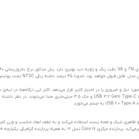
نیت روشنایی تولید می‌کند که 
Vivobook X1504ZA  اکثر درگاه‌های مورد نیاز و ضروری را در اختیار کاربر قرار می‌دهد. اکثر ای
Vivobook X1504ZA  از طراحی ساده و ظاهری شیک و همه پسند استفاده می‌کند و به لطف ابعاد من