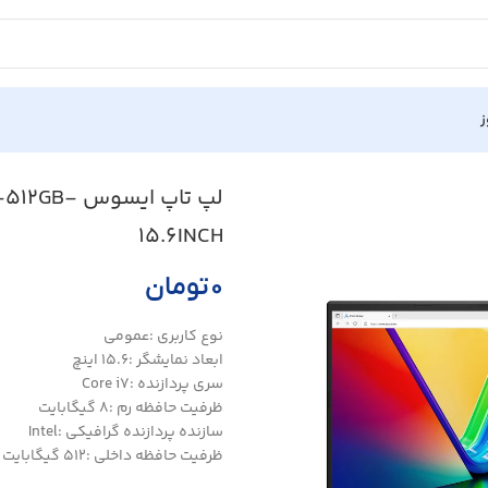
ز
Vivo
لپ تاپ ایس
15.6INCH
۰
تومان
نوع کاربری :عمومی
ابعاد نمایشگر :15.6 اینچ
سری پردازنده :Core i7
ظرفیت حافظه رم :8 گیگابایت
سازنده پردازنده گرافیکی :Intel
ظرفیت حافظه داخلی :512 گیگابایت