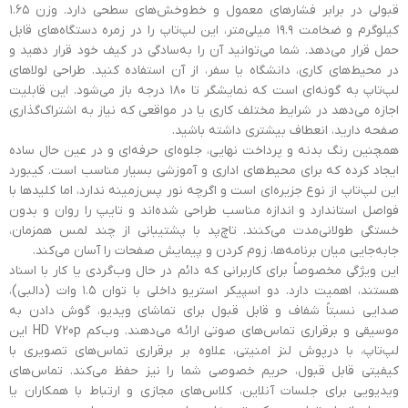
قبولی در برابر فشارهای معمول و خط‌وخش‌های سطحی دارد. وزن ۱.۶۵
کیلوگرم و ضخامت ۱۹.۹ میلی‌متر، این لپ‌تاپ را در زمره دستگاه‌های قابل
حمل قرار می‌دهد. شما می‌توانید آن را به‌سادگی در کیف خود قرار دهید و
در محیط‌های کاری، دانشگاه یا سفر، از آن استفاده کنید. طراحی لولاهای
لپ‌تاپ به گونه‌ای است که نمایشگر تا ۱۸۰ درجه باز می‌شود. این قابلیت
اجازه می‌دهد در شرایط مختلف کاری یا در مواقعی که نیاز به اشتراک‌گذاری
صفحه دارید، انعطاف بیشتری داشته باشید.
همچنین رنگ بدنه و پرداخت نهایی، جلوه‌ای حرفه‌ای و در عین حال ساده
ایجاد کرده که برای محیط‌های اداری و آموزشی بسیار مناسب است. کیبورد
این لپ‌تاپ از نوع جزیره‌ای است و اگرچه نور پس‌زمینه ندارد، اما کلیدها با
فواصل استاندارد و اندازه مناسب طراحی شده‌اند و تایپ را روان و بدون
خستگی طولانی‌مدت می‌کنند. تاچ‌پد با پشتیبانی از چند لمس همزمان،
جابه‌جایی میان برنامه‌ها، زوم کردن و پیمایش صفحات را آسان می‌کند.
این ویژگی مخصوصاً برای کاربرانی که دائم در حال وب‌گردی یا کار با اسناد
هستند، اهمیت دارد. دو اسپیکر استریو داخلی با توان ۱.۵ وات (دالبی)،
صدایی نسبتاً شفاف و قابل قبول برای تماشای ویدیو، گوش دادن به
موسیقی و برقراری تماس‌های صوتی ارائه می‌دهند. وب‌کم HD 720p این
لپ‌تاپ، با درپوش لنز امنیتی، علاوه بر برقراری تماس‌های تصویری با
کیفیتی قابل قبول، حریم خصوصی شما را نیز حفظ می‌کند. تماس‌های
ویدیویی برای جلسات آنلاین، کلاس‌های مجازی و ارتباط با همکاران یا