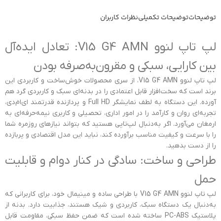
توضیحات
توضیحات تکمیلی
نظرات کاربران
لپ تاپ لنوو V15 G4 AMN: تعادل ایده‌آل
بین کارایی، سبکی و مقرون‌به‌صرفه بودن
لپ تاپ لنوو V15 G4 AMN، از سری محصولات خوش‌ساخت و کاربردی این
برند است که سخت‌افزار قابل اعتمادی را در بدنه‌ای سبک و کاربردی گرد هم
آورده. این دستگاه به لطف نمایشگر Full HD و پردازنده قدرتمند ای‌ام‌دی،
تجربه‌ای روان و کارآمد را در امور اداری، تحصیلی و کاربری نیمه‌حرفه‌ای به
ارمغان می‌آورد. اگر به‌دنبال لپ‌تاپی هستید که بتواند نیازهای روزمره شما
را با سرعت و کیفیت مناسب برآورده کند، نباید این مدل اقتصادی و پربازده
را از دست بدهید.
طراحی و ساخت: سادگی در کنار دوام و قابلیت
حمل
لپ تاپ لنوو V15 G4 AMN با طراحی ساده و مینیمال خود، برای کاربرانی که
به‌دنبال یک دستگاه سبک، کاربردی و شیک هستند، جذابیت دارد. بدنه از
پلاستیک PC-ABS ساخته شده است که ضمن حفظ سبکی، مقاومت قابل