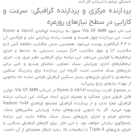
خستگی چشم با لپ‌تاپ کار کند.
پردازنده مرکزی و پردازنده گرافیکی: سرعت و
کارایی در سطح نیازهای روزمره
لپ تاپ لنوو V15 G4 AMN مجهز به پردازنده ای‌ام‌دی Ryzen 5 7520U
است. این پردازنده چهار هسته و هشت رشته پردازشی دارد و فرکانس آن
تا ۴.۳ گیگاهرتز بوست می‌شود. همچنین شش مگابایت حافظه کش (دو
مگابایت L2 و چهار مگابایت L3) سرعت دستیابی به داده‌ها و اجرای
نرم‌افزارها را افزایش می‌دهد. این تراشه برای کارهایی نظیر مرور وب، اجرای
نرم‌افزارهای اداری، ویرایش سبک تصاویر، تماشای ویدیو و حتی برخی
بازی‌های سبک مناسب است. اگرچه این پردازنده برای رندرینگ سنگین
سه‌بعدی یا اجرای بازی‌های بسیار سنگین گرافیکی طراحی نشده، اما به‌خوبی
از عهده نیازهای رایج برمی‌آید.
در مجموع، قدرت پردازنده Ryzen 5 7520U در لپ‌تاپ V15 G4 AMN، توازن
قابل قبولی میان عملکرد و مصرف انرژی ایجاد می‌کند. این لپ‌تاپ تراشه
گرافیکی مجزا ندارد و از پردازنده گرافیکی مجتمع ای‌ام‌دی Radeon 610M
بهره می‌برد. اگر به تدوین ویدیوهای ساده، ویرایش عکس‌های سبک،
تماشای فیلم و اجرای بازی‌های بسیار سبک علاقه دارید، این تراشه
پاسخ‌گوی نیازتان خواهد بود. با این حال، برای کارهای گرافیکی سنگین یا
اجرای بازی‌های Triple-A با تنظیمات بالا، نباید انتظار معجزه‌ای از آن داشت.