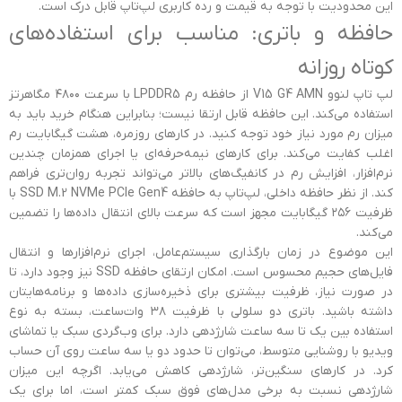
این محدودیت با توجه به قیمت و رده کاربری لپ‌تاپ قابل درک است.
حافظه و باتری: مناسب برای استفاده‌های
کوتاه روزانه
لپ تاپ لنوو V15 G4 AMN از حافظه رم LPDDR5 با سرعت ۴۸۰۰ مگاهرتز
استفاده می‌کند. این حافظه قابل ارتقا نیست؛ بنابراین هنگام خرید باید به
میزان رم مورد نیاز خود توجه کنید. در کارهای روزمره، هشت گیگابایت رم
اغلب کفایت می‌کند. برای کارهای نیمه‌حرفه‌ای یا اجرای همزمان چندین
نرم‌افزار، افزایش رم در کانفیگ‌های بالاتر می‌تواند تجربه روان‌تری فراهم
کند. از نظر حافظه داخلی، لپ‌تاپ به حافظه SSD M.2 NVMe PCIe Gen4 با
ظرفیت ۲۵۶ گیگابایت مجهز است که سرعت بالای انتقال داده‌ها را تضمین
می‌کند.
این موضوع در زمان بارگذاری سیستم‌عامل، اجرای نرم‌افزارها و انتقال
فایل‌های حجیم محسوس است. امکان ارتقای حافظه SSD نیز وجود دارد، تا
در صورت نیاز، ظرفیت بیشتری برای ذخیره‌سازی داده‌ها و برنامه‌هایتان
داشته باشید. باتری دو سلولی با ظرفیت ۳۸ وات‌ساعت، بسته به نوع
استفاده بین یک تا سه ساعت شارژدهی دارد. برای وب‌گردی سبک یا تماشای
ویدیو با روشنایی متوسط، می‌توان تا حدود دو یا سه ساعت روی آن حساب
کرد. در کارهای سنگین‌تر، شارژدهی کاهش می‌یابد. اگرچه این میزان
شارژدهی نسبت به برخی مدل‌های فوق سبک کمتر است، اما برای یک