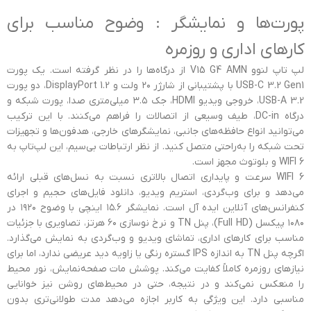
پورت‌ها و نمایشگر : وضوح مناسب برای
کارهای اداری و روزمره
لپ تاپ لنوو V15 G4 AMN از درگاه‌ها را در نظر گرفته است. یک پورت
USB-C 3.2 Gen1 با پشتیبانی از شارژر ۲۰ ولت و DisplayPort 1.2، دو پورت
USB-A 3.2، خروجی ویدیو HDMI، جک ۳.۵ میلی‌متری صدا، پورت شبکه و
درگاه DC-in، طیف وسیعی از اتصالات را فراهم می‌کنند. با این ترکیب
می‌توانید انواع حافظه‌های جانبی، نمایشگرهای خارجی، هدفون‌ها و تجهیزات
تحت شبکه را به‌راحتی متصل کنید. از نظر ارتباطات بی‌سیم، این لپ‌تاپ به
WIFI 6 و بلوتوث مجهز است.
WIFI 6 سرعت و پایداری اتصال بالاتری نسبت به نسل‌های قبلی ارائه
می‌دهد و برای وب‌گردی، استریم ویدیو، دانلود فایل‌های حجیم و اجرای
کنفرانس‌های آنلاین ایده آل است. نمایشگر ۱۵.۶ اینچی با وضوح ۱۹۲۰ در
۱۰۸۰ پیکسل (Full HD)، پنل TN و نرخ نوسازی ۶۰ هرتز، تصاویری با جزئیات
مناسب برای کارهای اداری، تماشای ویدیو و وب‌گردی به نمایش می‌گذارد.
اگرچه پنل TN به اندازه IPS گستره رنگی یا زاویه دید عریضی ندارد، اما برای
نیازهای روزمره کاملاً کفایت می‌کند. پوشش مات صفحه‌نمایش، نور محیط
را منعکس نمی‌کند و در نتیجه، حتی در محیط‌های روشن نیز خوانایی
مناسبی دارد. این ویژگی به کاربر اجازه می‌دهد مدت طولانی‌تری بدون