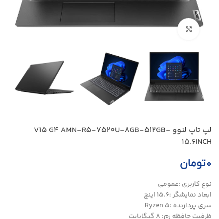
بزرگنمایی تصویر
لپ تاپ لنوو V15 G4 AMN-R5-7520U-8GB-512GB-
15.6INCH
۰
تومان
نوع کاربری :عمومی
ابعاد نمایشگر :15.6 اینچ
سری پردازنده :Ryzen 5
ظرفیت حافظه رم: 8 گیگابایت