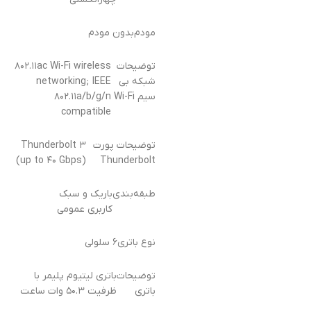
مودم
بدون مودم
توضیحات
۸۰۲.۱۱ac Wi-Fi wireless
شبکه بی
networking; IEEE
سیم Wi-Fi
۸۰۲.۱۱a/b/g/n
compatible
توضیحات پورت
Thunderbolt ۳
(up to ۴۰ Gbps)
Thunderbolt
طبقه‌بندی
باریک و سبک
کاربری عمومی
نوع باتری
۶ سلولی
توضیحات
باتری لیتیوم پلیمر با
باتری
ظرفیت ۵۰.۳ وات ساعت