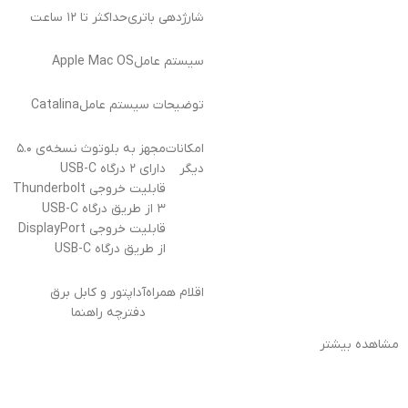
شارژدهی باتری
حداکثر تا ۱۲ ساعت
سیستم عامل
Apple Mac OS
توضیحات سیستم عامل
Catalina
امکانات
مجهز به بلوتوث نسخه‌ی ۵.۰
دیگر
دارای ۲ درگاه USB-C
قابلیت خروجی Thunderbolt
۳ از طریق درگاه USB-C
قابلیت خروجی DisplayPort
از طریق درگاه USB-C
اقلام همراه
آداپتور و کابل برق
دفترچه راهنما
مشاهده بیشتر