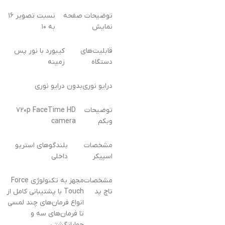
توضیحات صفحه
نسبت تصویر ۱۶
نمایش
به ۱۰
قابلیت‌های
کیبورد با نور پس
دستگاه
زمینه
درایو نوری
بدون درایو نوری
توضیحات
۷۲۰p FaceTime HD
وبکم
camera
مشخصات
بلندگوهای استریو
اسپیکر
داخلی
مشخصات
مجهز به تکنولوژی Force
تاچ پد
Touch با پشتیبانی کامل از
انواع فرمان‌های چند لمسی
تا فرمان‌های سه و
چهارانگشتی