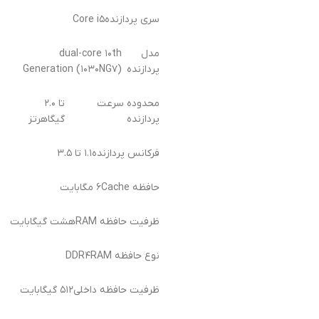
سری پردازنده
Core i۵
مدل
dual-core ۱۰th
پردازنده
Generation (۱۰۳۰NG۷)
محدوده سرعت
تا ۲.۰
پردازنده
گیگاهرتز
فرکانس پردازنده
۱.۱ تا ۳.۵
حافظه Cache
۶ مگابایت
ظرفیت حافظه RAM
هشت گیگابایت
نوع حافظه RAM
DDR۴
ظرفیت حافظه داخلی
۵۱۲ گیگابایت