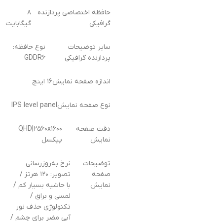
حافظه اختصاصی پردازنده
۸
گرافیکی
گیگابایت
سایر توضیحات
نوع حافظه:
پردازنده گرافیکی
GDDR۶
اندازه صفحه نمایش
۱۶ اینچ
نوع صفحه نمایش
IPS level panel
دقت صفحه
QHD|۲۵۶۰x۱۶۰۰
نمایش
پیکسل
توضیحات
نرخ به‌روزرسانی
صفحه
تصویر: ۱۲۰ هرتز /
نمایش
با حاشیه بسیار کم /
لمسی و براق /
تکنولوژی حذف نور
آبی مضر برای چشم /