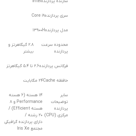
سازنده پردازنده
Intel
سری پردازنده
Core i۹
مدل پردازنده
۱۳۹۰۰H
محدوده سرعت
۲.۸ گیگاهرتز و
پردازنده
بیشتر
فرکانس پردازنده
۲.۶ تا ۵.۴ گیگاهرتز
حافظه Cache
۲۴ مگابایت
سایر
۱۴ هسته (۶ هسته
توضیحات
Performance و ۸
پردازنده
هسته Efficient) /
مرکزی (CPU)
۲۰ رشته /
دارای پردازنده گرافیکی
مجتمع Iris Xe