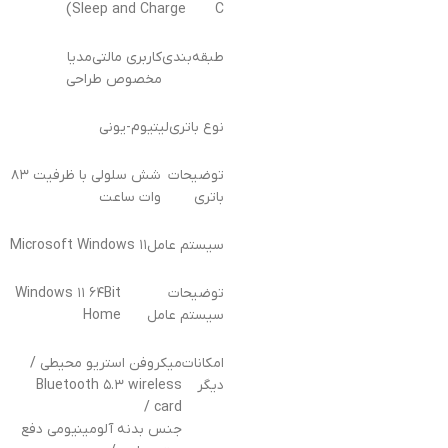
Sleep and Charge)
C
طبقه‌بندی
کاربری مالتی‌مدیا
مخصوص طراحی
نوع باتری
لیتیوم-یونی
توضیحات
شش سلولی با ظرفیت ۸۳
باتری
وات ساعت
سیستم عامل
Microsoft Windows ۱۱
توضیحات
Windows ۱۱ ۶۴Bit
سیستم عامل
Home
امکانات
میکروفن استریو محیطی /
دیگر
Bluetooth ۵.۳ wireless
card /
جنس بدنه آلومینیومی دفع