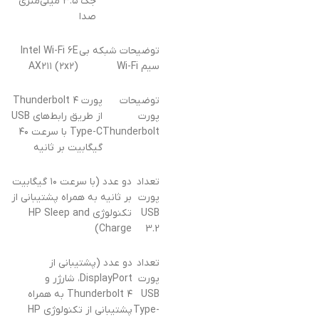
جک ۳.۵ میلی‌متری
صدا
توضیحات شبکه بی
Intel Wi-Fi ۶E
سیم Wi-Fi
AX۲۱۱ (۲x۲)
توضیحات
پورت Thunderbolt ۴
پورت
از طریق رابط‌های USB
Thunderbolt
Type-C با سرعت ۴۰
گیگابیت بر ثانیه
تعداد
دو عدد (با سرعت ۱۰ گیگابیت
پورت
بر ثانیه به همراه پشتیبانی از
USB
تکنولوژی HP Sleep and
Charge)
3.2
تعداد
دو عدد (پشتیبانی از
پورت
DisplayPort، شارژر و
USB
Thunderbolt ۴ به همراه
Type-
پشتیبانی از تکنولوژی HP