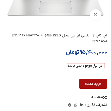
بزرگنمایی تصویر
لپ تاپ 16 اینچی اچ‌ پی مدل ENVY 16 H1023-i9 16GB 1SSD
RTX4060
۹۵,۴۰۰,۰۰۰
تومان
در انبار موجود نمی باشد
خرید عمده
مقایسه
اشتراک گذاری :