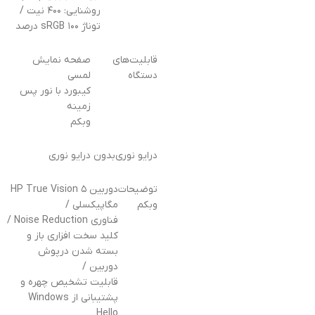
روشنایی: ۴۰۰ نیت /
توناژ sRGB ۱۰۰ درصد
قابلیت‌های
صفحه نمایش
دستگاه
لمسی
کیبورد با نور پس
زمینه
وبکم
درایو نوری
بدون درایو نوری
توضیحات
دوربین HP True Vision ۵
وبکم
مگاپیکسلی /
فناوری Noise Reduction /
کلید سخت افزاری باز و
بسته شدن درپوش
دوربین /
قابلیت تشخیص چهره و
پشتیبانی از Windows
Hello