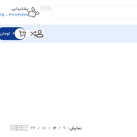
پشتیبانی
37731660 - 025
۰
تومان
نمایش 1–12 از 235 نتیجه
نمایش
9
12
18
24