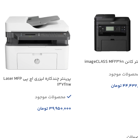
ن imageCLASS MF236n
حصولات موجود
پرینتر چندکاره لیزری اچ پی Laser MFP
137fnw
۴۴,۴۳۲
تومان
زودن به سبد خرید
محصولات موجود
۳۹,۹۵۰,۰۰۰
تومان
افزودن به سبد خرید
صولات