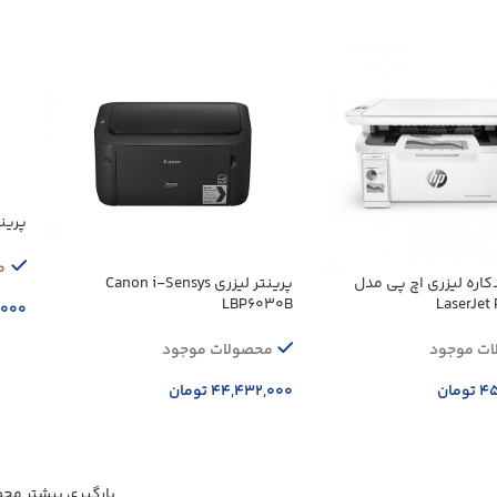
پرینتر کان
م
کاره لیزری اچ پی مدل
پرینتر ليزری Canon i-Sensys
LBP6030B
LaserJet
,۰۰۰
اف
ت موجود
محصولات موجود
۴۵
تومان
۴۴,۴۳۲,۰۰۰
تومان
ه سبد خرید
افزودن به سبد خرید
بارگیری بیشتر مح