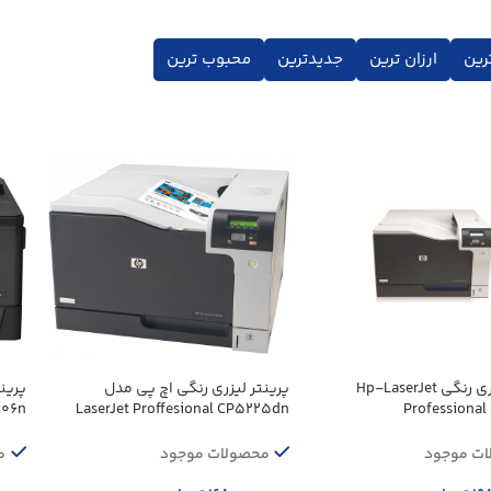
رین
ارزان ترین
جدیدترین
محبوب ترین
پرینتر لیزری رنگی Hp-LaserJet
پرینتر لیزری رنگی اچ پی مدل
06n
LaserJet Proffesional CP5225dn
Professiona
ت موجود
محصولات موجود
م