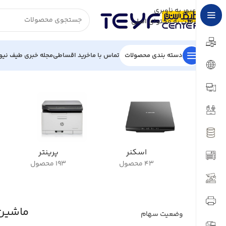
عبور به ناوبری
رفتن به محتوای اصلی
دسته بندی محصولات
تماس با ما
خرید اقساطی
مجله خبری طیف نیو
خانه
/
ماشین‌های اداری
اسکنر
پرینتر
43 محصول
193 محصول
ماشین‌
وضعیت سهام