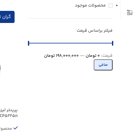
محصولات موجود
گران ت
فیلتر براساس قیمت
قيمت:
0 تومان
—
198,000,000 تومان
صافی
l CP5225n
محصولا