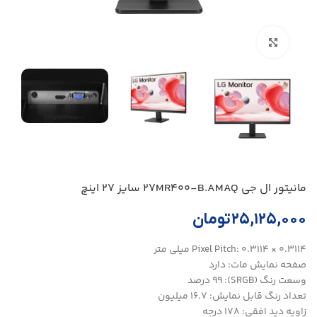
بزرگنمایی تصویر
مانیتور ال جی 27MR400-B.AMAQ سایز 27 اینچ
۲۵,۱۲۵,۰۰۰
تومان
Pixel Pitch: 0.3114 × 0.3114 میلی متر
صفحه نمایش مات: دارد
وسعت رنگ (SRGB): 99 درصد
تعداد رنگ قابل نمایش: 16.7 میلیون
زاویه دید افقی: 178 درجه