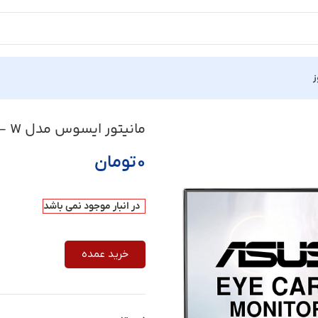
ز
ایز 23 اینچ
مانیتور ایسوس مدل VC239HE – W سایز 23 اینچ
۰
تومان
در انبار موجود نمی باشد
خرید عمده