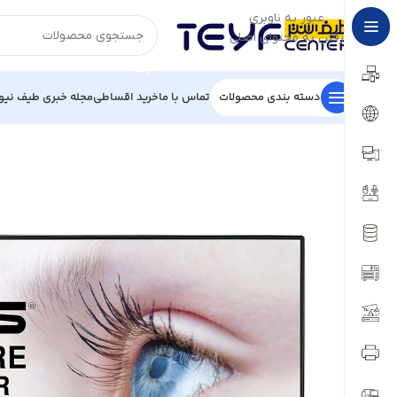
عبور به ناوبری
رفتن به محتوای اصلی
دسته بندی محصولات
تماس با ما
خرید اقساطی
مجله خبری طیف نیو
خانه
/
قطعات کامپیوتر
/
مانیتور
/
مانیتور ایسوس
/
مانیتور ایسوس مدل VC239HE – W س