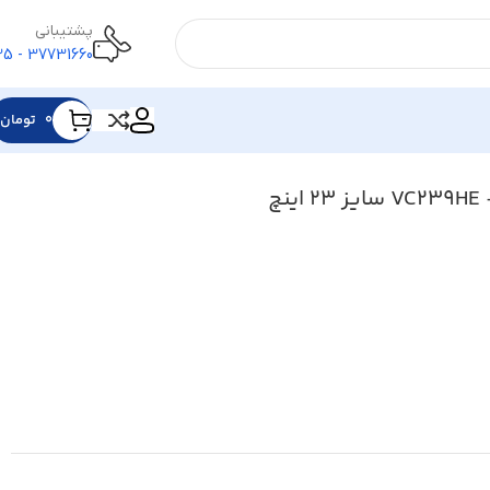
پشتیبانی
37731660 - 025
۰
تومان