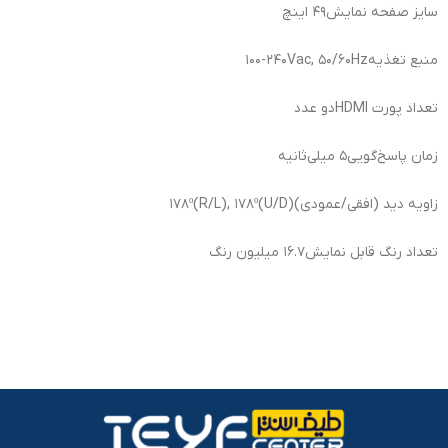
سایز صفحه نمایش
۴۹ اینچ
منبع تغذیه
۱۰۰-۲۴۰Vac, ۵۰/۶۰Hz
تعداد پورت HDMI
دو عدد
زمان پاسخ‌گویی
۵ میلی‌ثانیه
زاویه دید (افقی/عمودی)
۱۷۸º(R/L), ۱۷۸º(U/D)
تعداد رنگ قابل نمایش
۱۶.۷ میلیون رنگ