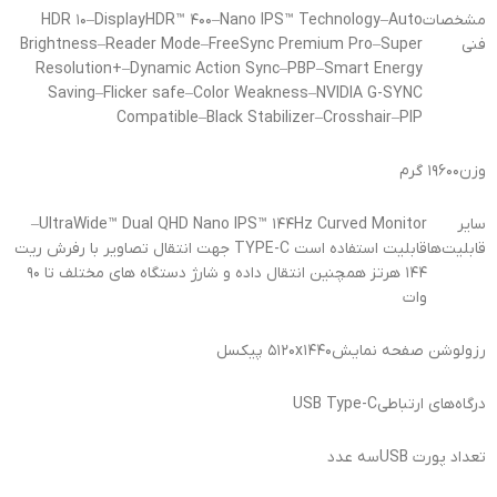
مشخصات
HDR ۱۰–DisplayHDR™ ۴۰۰–Nano IPS™ Technology–Auto
فنی
Brightness–Reader Mode–FreeSync Premium Pro–Super
Resolution+–Dynamic Action Sync–PBP–Smart Energy
Saving–Flicker safe–Color Weakness–NVIDIA G-SYNC
Compatible–Black Stabilizer–Crosshair–PIP
وزن
۱۹۶۰۰ گرم
سایر
UltraWide™ Dual QHD Nano IPS™ ۱۴۴Hz Curved Monitor–
قابلیت‌ها
قابلیت استفاده است TYPE-C جهت انتقال تصاویر با رفرش ریت
۱۴۴ هرتز همچنین انتقال داده و شارژ دستگاه های مختلف تا ۹۰
وات
رزولوشن صفحه نمایش
۵۱۲۰x۱۴۴۰ پیکسل
درگاه‌های ارتباطی
USB Type-C
تعداد پورت USB
سه عدد