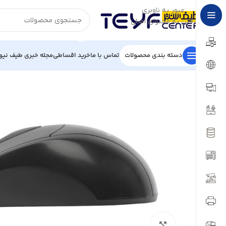
عبور به ناوبری
رفتن به محتوای اصلی
دسته بندی محصولات
تماس با ما
خرید اقساطی
مجله خبری طیف نیو
خانه
/
قطعات کامپیوتر
/
ماوس
/
ماوس باسیم Green مدل GM400
بزرگنمایی تصویر