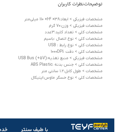
توضیحات
نظرات کاربران
مشخصات فيزيکی > ابعاد:38× 64× 110 میلی‌متر
مشخصات فيزيکی > وزن:70 گرم
مشخصات کلی > تعداد کلید:3عدد
مشخصات کلی > نوع اتصال :باسيم
مشخصات کلی > نوع رابط : USB
مشخصات کلی > دقت :1000DPI
مشخصات فيزيکی > منبع تغذيه:(USB Bus (+5V
مشخصات کلی > جنس بدنه :ABS Plastic
مشخصات > طول کابل:۱.۲ سانتی متر
مشخصات کلی > نوع حسگر ماوس:اپتیکال
با طیف سنتر
خدم