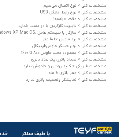
مشخصات کلی > نوع اتصال :بی‌سیم
مشخصات کلی > نوع رابط :دانگل USB
مشخصات کلی > دقت :1000dpi
مشخصات کلی > قابلیت کارکردن با دو دست :ندارد
مشخصات کلی > سازگار با سیستم عامل :Windows 8, Windows 7, Windows Vista, Windows XP, Mac OS
مشخصات کلی > برد ماوس :تا 10 متر
مشخصات کلی > نوع حسگر ماوس:اپتیکال
مشخصات کلی > محدوده دقت ماوس:800 تا 1600
مشخصات کلی > تعداد باتری:یک عدد باتری
مشخصات فيزيکی > کلید روشن و خاموش:ندارد
مشخصات کلی > عمر باتری :9 ماه
مشخصات کلی > نمایشگر وضعیت باتری:ندارد
با طیف سنتر
خدم