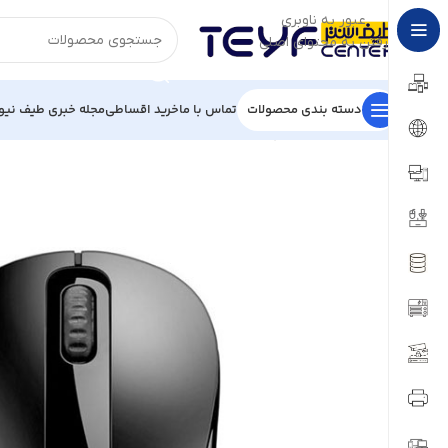
عبور به ناوبری
رفتن به محتوای اصلی
دسته بندی محصولات
تماس با ما
خرید اقساطی
مجله خبری طیف نیو
خانه
/
قطعات کامپیوتر
/
ماوس
/
ماوس بی سیم رپو مدل M10 plus