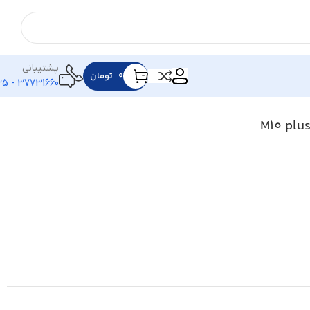
پشتیبانی
۰
تومان
37731660 - 025