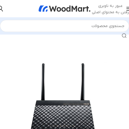
عبور به ناوبری
رفتن به محتوای اصلی
خانه
/
تجهیزات شبکه
/
اکتیو
/
مودم
/
مودم ADSL