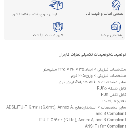
تضمین اصالت و قیمت کالا
ارسال سریع به تمام نقاط کشور
پشتیبانی بر خط
7 روز ضمانت بازگشت
توضیحات
توضیحات تکمیلی
نظرات کاربران
مشخصات فيزيکی > ابعاد:35 × 190 × 235 میلی‌متر
مشخصات فيزيکی > وزن:225 گرم
ساير مشخصات > اقلام همراه:آداپتور برق
کابل شبکه RJ45
کابل تلفن RJ11
دفترچه راهنما
ساير مشخصات > استانداردهاي ADSL:ITU-T G.992.1 (G.dmt), Annex A,
and B Compliant
ITU-T G.992.2 (G.lite), Annex A, and B Compliant
ANSI T1.413 Compliant