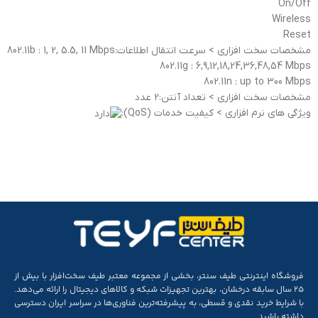
On/Off
Wireless
Reset
مشخصات سخت افزاری > سرعت انتقال اطلاعات:802.11b : 1, 2, 5.5, 11 Mbps
802.11g : 6,9,12,18,24,36,48,54 Mbps
802.11n : up to 300 Mbps
مشخصات سخت افزاری > تعداد آنتن:2 عدد
ویژگی های نرم افزاری > کیفیت خدمات (QoS):
فروشگاه اینترنتی طیف سنتر، بخشی از مجموعه‌ معتبر طیف سخت‌افزار با بیش از
۲۵ سال سابقه‌ درخشان، بهترین تجهیزات شبکه و کالاهای دیجیتال را ارائه می‌دهد.
با شرایط خرید نقدی و قسطی، به پیشرفته‌ترین فناوری‌ها در سراسر ایران دسترسی
داشته باشید.