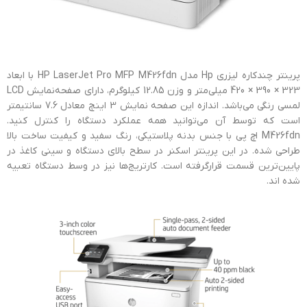
پرینتر چندکاره ليزري Hp مدل HP LaserJet Pro MFP M426fdn با ابعاد
323 × 390 × 420 میلی‌‌متر و وزن 12.85 کیلوگرم، دارای صفحه‌نمایش LCD
لمسی رنگی می‌باشد. اندازه این صفحه نمایش 3 اینچ معادل 7.6 سانتیمتر
است که توسط آن می‌توانید همه عملکرد دستگاه را کنترل کنید.
M426fdn اچ پی با جنس بدنه پلاستیکی، رنگ سفید و کیفیت ساخت بالا
طراحی شده. در این پرینتر اسکنر در سطح بالای دستگاه و سینی کاغذ در
پایین‌ترین قسمت قرارگرفته است. کارتریج‌ها نیز در وسط دستگاه تعبیه
شده اند.