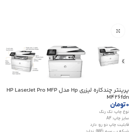
بزرگنمایی تصویر
پرینتر چندکاره ليزري Hp مدل HP LaserJet Pro MFP
M426fdn
۰
تومان
نوع چاپ: تک رنگ
سایز چاپ: A4
قابلیت چاپ دو رو: دارد
شبکه بی سیم WiFi: ندارد