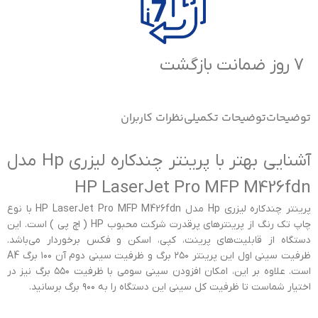
7 روز ضمانت بازگشت
توضیحات
توضیحات تکمیلی
نظرات کاربران
آشنایی بهتر با پرینتر چندکاره ليزري Hp مدل
HP LaserJet Pro MFP M426fdn
پرینتر چندکاره ليزري Hp مدل HP LaserJet Pro MFP M426fdn با نوع
چاپ تک رنگ از پرینترهای پرقدرت شرکت محبوب HP ( اچ پی ) است. این
دستگاه از قابلیت‌های پرینت، کپی، اسکن و فکس برخوردار می‌باشد.
ظرفیت سینی اول این پرینتر ۲۵۰ برگ و ظرفیت سینی دوم آن ۱۰۰ برگ A4
است. علاوه بر این، امکان افزودن سینی سومی با ظرفیت ۵۵۰ برگ نیز در
اختیار شماست تا ظرفیت کل سینی این دستگاه را به ۹۰۰ برگ برسانید.