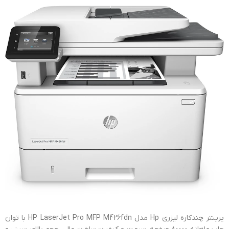
پرینتر چندکاره ليزري Hp مدل HP LaserJet Pro MFP M426fdn با توان