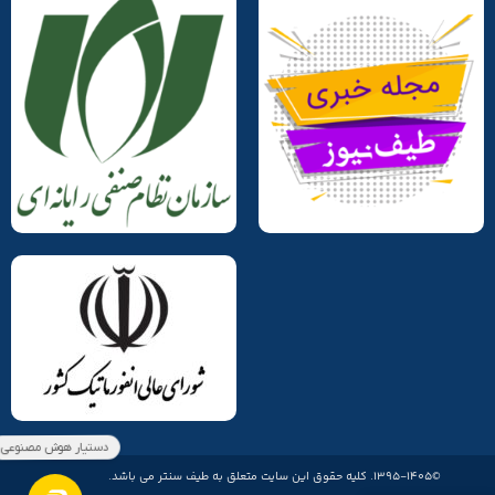
©1395-1405. کلیه حقوق این سایت متعلق به طیف سنتر می باشد.