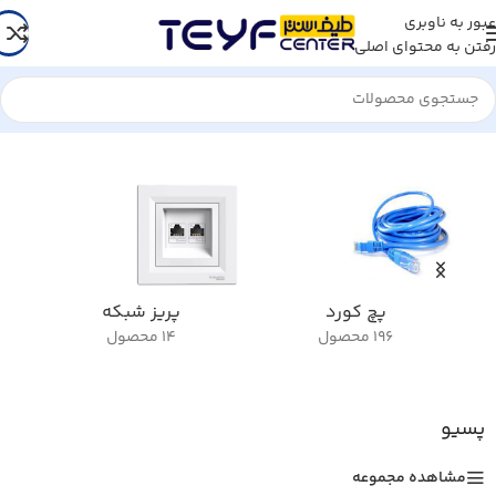
عبور به ناوبری
رفتن به محتوای اصلی
خانه
/
تجهیزات شبکه
/
پسیو
نمایش 1–12 از 388 نتیجه
پچ کورد
پریز شبکه
196 محصول
14 محصول
پسیو
مشاهده مجموعه