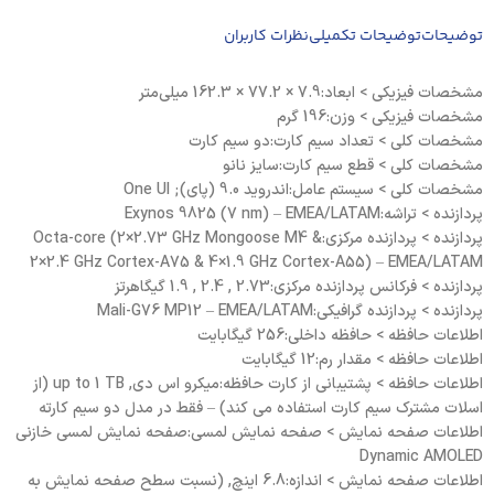
توضیحات
توضیحات تکمیلی
نظرات کاربران
مشخصات فيزيکی > ابعاد:7.9 × 77.2 × 162.3 میلی‌متر
مشخصات فيزيکی > وزن:196 گرم
مشخصات کلی > تعداد سیم کارت:دو سیم کارت
مشخصات کلی > قطع سیم کارت:سایز نانو
مشخصات کلی > سیستم عامل:اندروید 9.0 (پای); One UI
پردازنده > تراشه:Exynos 9825 (7 nm) – EMEA/LATAM
پردازنده > پردازنده مرکزی:Octa-core (2×2.73 GHz Mongoose M4 &
2×2.4 GHz Cortex-A75 & 4×1.9 GHz Cortex-A55) – EMEA/LATAM
پردازنده > فرکانس پردازنده مرکزی:2.73 , 2.4 , 1.9 گیگاهرتز
پردازنده > پردازنده گرافیکی:Mali-G76 MP12 – EMEA/LATAM
اطلاعات حافظه > حافظه داخلی:256 گیگابایت
اطلاعات حافظه > مقدار رم:12 گیگابایت
اطلاعات حافظه > پشتیبانی از کارت حافظه:میکرو اس دی, up to 1 TB (از
اسلات مشترک سیم کارت استفاده می کند) – فقط در مدل دو سیم کارته
اطلاعات صفحه نمایش > صفحه نمایش لمسی:صفحه نمایش لمسی خازنی
Dynamic AMOLED
اطلاعات صفحه نمایش > اندازه:6.8 اینچ, (نسبت سطح صفحه نمایش به