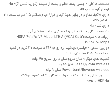
مشخصات کلی > جنس بدنه :جلو و پشت از شیشه (گوریلا گلس 6)<br>
فریم از آلومینیوم<br>
دارای ip68، مقاوم در برابر نفوذ گرد و غبار/ آب (حداکثر 1.5 متر به مدت 30
دقیقه)<br>
دارای قلم<br>
مشخصات کلی > رنگ بندی:رنگ طیفی, سفید, مشکی, آبی
ارتباطات > سرعت:HSPA 42.2/5.76 Mbps, LTE-A (7CA) Cat20
2048/150 Mbps
دوربین سلفی > فیلمبرداری:فیلم برداری 2160p با سرعت 30 فریم در ثانیه
صدا > جک 3.5 میلیمتری:ندارد
قابلیت های دیگر > شارژ سریع:شارژ باتری سریع 45 وات
Fast Qi/PMA wireless شارژ 15 وات
Power bank/Reverse wireless شارژ 9 وات
دوربین سلفی > دیگر امکانات:دوگانه امکان ارتباط تصویری<br>
Auto-HDR<br>