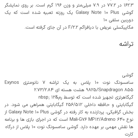
162.3 در 77.2 در 7.9 میلی‌متر و وزن 196 گرم است. بر روی نمایشگر
گوشی Galaxy Note 10 Plus یک روزنه تعبیه شده است که یک
دوربین سلفی 10
مگاپیکسلی عریض با دیافراگم F/2.2 در آن جای گرفته است.
تراشه
گوشی
سامسونگ نوت 10 پلاس به یک تراشه 7 نانومتری Exynos
9825/Snapdragon 855 هشت هسته ای 2.73/2.84
گیگاهرتزی تجهیز شده است که توسط رم&nbsp; 12
گیگابایتی و حافظه داخلی 256/512 گیگابایتی همراهی می شود. در
بخش گرافیکی، پردازنده به کار رفته در گوشی Galaxy Note 10 Plus از
نوع Mali-G76 MP12/Adreno 640 است که در اجرای بازی ها و برنامه
ها نقش مهمی بر عهده دارد. گوشی سامسونگ نوت 10 پلاس از درگاه
کارت