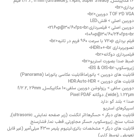
16 مگاپیکسل, f/2.2, 12mm (ultrawide), 1.0µm, Super Steady فیلم
برداری<br>
TOF 3D VGA دوربین<br>
دوربین اصلی > فلش:LED
دوربین اصلی > فیلمبرداری:2160p@30/60fps<br>
1080p@30/60/240fps<br>
فیلم برداری 720p با سرعت 960 فریم در ثانیه<br>
تصویربرداری HDR10+<br>
فیلمبرداری دوگانه<br>
ضبط صدا بصورت استریو<br>
ژیروسکوپ-EIS & OIS<br>
قابلیت های دوربین > پانوراما:قابلیت عکاسی پانوراما (Panorama)
قابلیت های دوربین > HDR:Auto-HDR
دوربین سلفی > رزولوشن دوربین سلفی:10 مگاپیکسل, f/2.2, 26mm
(wide), 1.22µm, دوگانه Pixel PDAF
صدا > بلند گو :دارد
اسپیکرهای استریو
قابلیت های دیگر > حسگرها:اثر انگشت (زیر صفحه نمایش, ultrasonic),
شتاب سنج, ژیروسکوپ, حسگر مجاورتی, قطب نما, فشارسنج
قابلیت های دیگر > مشخصات باتری:لیتیوم پلیمر 4300 میلی‌آمپر (غیر قابل
تعویض توسط کاربر)