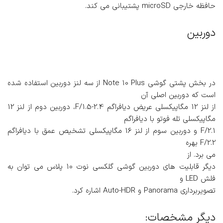
حافظه خارجی microSD پشتیبانی می کند.
دوربین
در بخش پشتی گوشی Note 10 Plus از سه لنز دوربین استفاده شده
است که دوربین اصلی آن
از لنز 12 مگاپیکسلی عریض دیافراگم F/1.5-2.4، دوربین دوم از لنز 12
مگاپیکسلی تله فوتو با دیافراگم
F/2.1 و دوربین سوم از لنز 16 مگاپیکسلی تشخیص عمق با دیافراگم
F/2.2 بهره
می برد. از
دیگر قابلیت های دوربین گوشی گلکسی نوت 10 پلاس می توان به
فلش LED و
تصویربرداری Panorama و Auto-HDR اشاره کرد.
دیگر مشخصات: