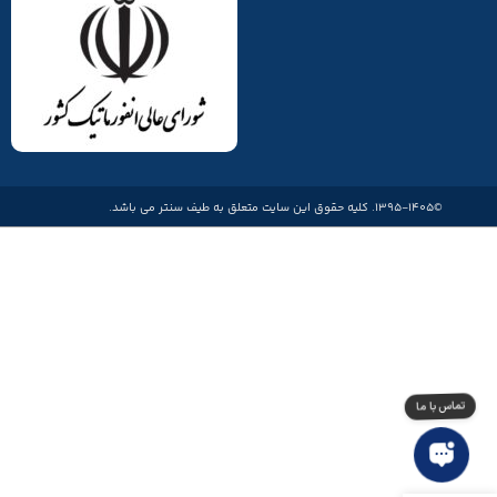
©1395-1405. کلیه حقوق این سایت متعلق به طیف سنتر می باشد.