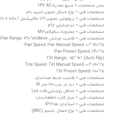
ساير مشخصات > منبع تغذیه:24V AC
مشخصات فنی > نوع حسگر تصویر:اسپید دام
مشخصات فنی > رزولوشن تصویر:1/3 مگاپیکسل / 1080 × 1920
مشخصات فنی > لنز:چرخشی ptz
مشخصات فنی > محدوده دیافراگم:M12
مشخصات فنی > قابلیت چرخش pan/tilt:Pan Range: 360°endless
Pan Speed: Pan Manual Speed: 0.1°-160°/s
Pan Preset Speed: 240°/s
(Tilt Range: -15°-90° (Auto Flip
Tite Speed: Tilt Manual Speed: 0.1°-120°/s
Tilt Preset Speed: 200°/s
مشخصات فنی > قابلیت ضبط صدا:ندارد
مشخصات فنی > دید در شب:120 متر IR
مشخصات فنی > حداقل روشنایی:0.05 Lux
مشخصات فنی > شیار کارت حافظه:ندارد
مشخصات فنی > استاندارد ها:IP66
مشخصات فنی > نوع اتصال :باسیم (BNC)