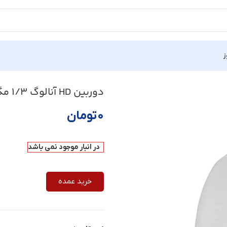
ز
دوربین HD آنالوگ 1/3 مگاپیکسلی Hikvision مدل DS-2AE7230TI-A
۰
تومان
در انبار موجود نمی باشد
خرید عمده