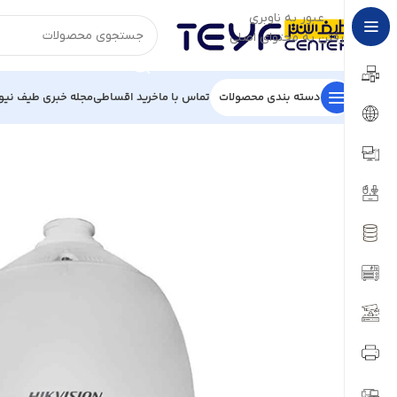
عبور به ناوبری
رفتن به محتوای اصلی
دسته بندی محصولات
تماس با ما
خرید اقساطی
مجله خبری طیف نیو
خانه
/
تجهیزات نظارتی
/
دوربین آنالوگ HD
/
دوربین HD آنالوگ 1/3 مگاپیکسلی Hikvision مدل DS-2AE7230TI-A