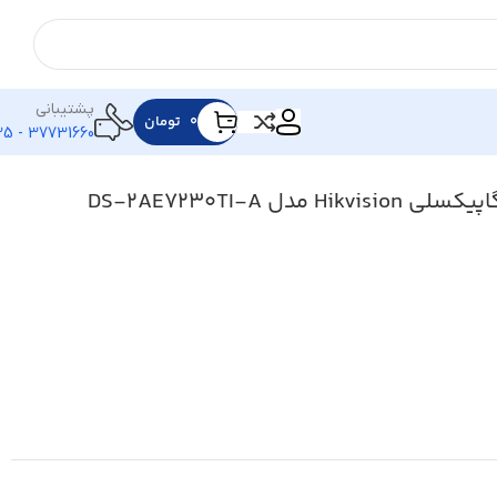
پشتیبانی
۰
تومان
37731660 - 025