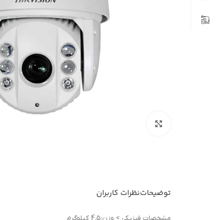
بزرگنمایی تصویر
توضیحات
نظرات کاربران
مشخصات فيزيکی > وزن:4.5 کیلوگرم