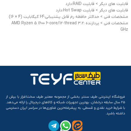
قابلیت های دیگر > قابليت RAID:دارد
قابلیت های دیگر > قابليت Hot Swap:دارد
مشخصات فنی > حداکثر حافظه رم قابل پشتيبانی:64 گیگابایت (4 × 16)
مشخصات فنی > پردازنده :AMD Ryzen 5 1600 6-core/12-thread 3.2
GHz
فروشگاه اینترنتی طیف سنتر، بخشی از مجموعه‌ معتبر طیف سخت‌افزار با بیش از
۲۵ سال سابقه‌ درخشان، بهترین تجهیزات شبکه و کالاهای دیجیتال را ارائه می‌دهد.
با شرایط خرید نقدی و قسطی، به پیشرفته‌ترین فناوری‌ها در سراسر ایران دسترسی
داشته باشید.