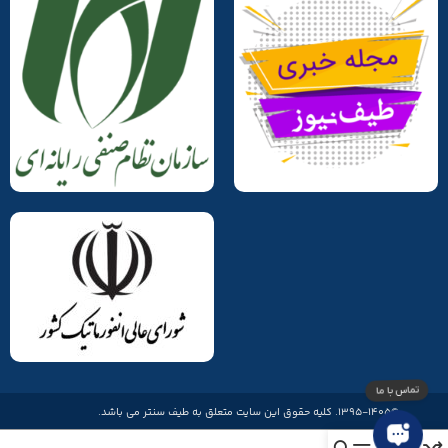
©1395-1405. کلیه حقوق این سایت متعلق به طیف سنتر می باشد.