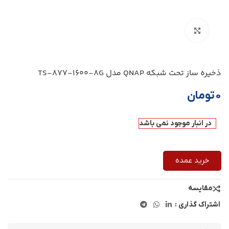
بزرگنمایی تصویر
ذخیره ساز تحت شبکه QNAP مدل TS-877-1600-8G
۰
تومان
در انبار موجود نمی باشد
خرید عمده
مقایسه
اشتراک گذاری :