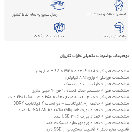
تضمین اصالت و قیمت کالا
ارسال سریع به تمام نقاط کشور
پشتیبانی بر خط
7 روز ضمانت بازگشت
توضیحات
توضیحات تکمیلی
نظرات کاربران
مشخصات فيزيکی > ابعاد:231.9 × 292.8 × 319.8 میلی‌متر
مشخصات فيزيکی > وزن:8.86 کيلوگرم
مشخصات فنی > ظرفیت :بدون ديسک
مشخصات فنی > سیستم خنک کننده :2 فن 90 میلی متری
مشخصات فيزيکی > منبع تغذيه:منبع تغذیه 450 وات – 100 تا 240 ولت
مشخصات فنی > حافظه رم:8گیگابایت – دو اسلات 4 گیگابایت DDR4
مشخصات فنی > تعداد پورت RJ-45 LAN 10/100/1000Mbps:4 عدد
مشخصات فنی > تعداد پورت USB 3.0:6 عدد
مشخصات فنی > تعداد ورودي هارد ديسک:8 عدد
قابلیت های دیگر > قابليت پشتيباني از SSD:دارد