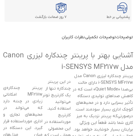
پشتیبانی بر خط
7 روز ضمانت بازگشت
توضیحات
توضیحات تکمیلی
نظرات کاربران
آشنایی بهتر با پرینتر چندکاره ليزری Canon
مدل i-SENSYS MF217w
پرینتر چندکاره ليزری Canon مدل
در این پرینتر
i-SENSYS MF217w دارای حالت
پرینتر چندکاره‌ی
چندکاره تنها از
بی‌صدا «Quiet Mode» است که در
MF217w امکاناتی
یک کارتریج تونر
کاهش صداهای تولیدی دستگاه
زیادی در چنته دارد
می‌توانید
تأثیر بسزایی دارد و در محیط‌های
که می‌تواند در
استفاده کنید.
کوچک اداری بسیار سودمند است.
محیط‌های تجاری و
کارتریج
درصورتی‌که پرینتر نزدیک به میز
اداری مورداستفاده قرار
مورداستفاده در
کاری شما باشد قطعاً این ویژگی
گیرد. این دستگاه در
این محصولی
برایتان بسیار خوشایند خواهد بود.
میان مدل‌های
همانی است که