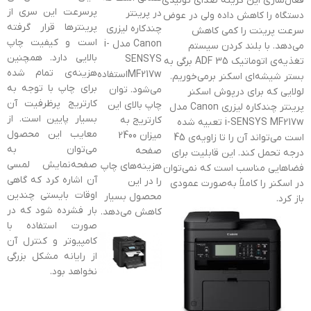
فعال‌سازی این گزینه صدای تولیدی
پرسرعت این سری از
در پرینتر
دستگاه را کاهش داده ولی در عوض
پرینترها قرار گرفته
چندکاره ليزری
سرعت پرینت را کمی کاهش
است و کیفیت چاپ
Canon مدل i-
می‌دهد. با بلند کردن سیستم
بالایی دارد. همچنین
SENSYS
تغذیه‌ی اتوماتیک ADF 35 برگی به
هزینه‌ی تمام شده
MF217wاستفاده
بستر شیشه‌ای اسکنر برمی‌خوریم.
برای چاپ با توجه به
می‌شود. توان
لولایی که برای درپوش اسکنر
کارتریج پرظرفیت آن
چاپ بالای این
پرینتر چندکاره ليزری Canon مدل
بسیار پایین است. از
کارتریج به
i-SENSYS MF217w تعبیه‌ شده
معایب این محصول
میزان 2400
است می‌تواند آن را تا زاویه‌ی 45
می‌توان به
صفحه
درجه تحمل کند. این قابلیت برای
صفحه‌نمایش لمسی
هزینه‌های چاپ
فضاهایی مناسب است که نمی‌توان
آن اشاره کرد که گاهی
را در این
در اسکنر را کاملاً به‌صورت عمودی
اوقات بایستی چندین
محصول بسیار
باز کرد.
بار فشرده شود که در
کاهش می‌دهد.
صورت استفاده با
کامپیوتر و کنترل آن
از رایانه مشکل بزرگی
نخواهد بود.