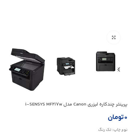
بزرگنمایی تصویر
پرینتر چندکاره ليزری Canon مدل i-SENSYS MF217w
۰
تومان
نوع چاپ: تک رنگ