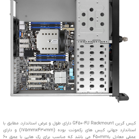
کیس گرین G450-4U Rackmount دارای طول و عرض استاندارد، مطابق با
استاندارد جهانی کیس های رکمونت بوده (175mmx430mm) و دارای
عمقی معادل با450mm می باشد که مناسب برای رک هایی با عمق 60