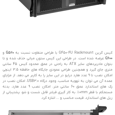
کیس گرین G450-4U Rackmount با طراحی متفاوت نسبت به
G520
و
G600
عرضه شده است. در طراحی این کیس ستون میانی حذف شده و تا
بتوان مادربردهای سایر ATX به راحتی در عمق محدود کیس 45 سانتی
متری جای گیرد و همچنین طراحی عمودی جایگاه های حافظه 3.5 اینچی
امکان نصب تا 9 عدد هارد درایو در این سایز را به کاربر می دهد. از مزایای
عمده آن می توان به تهویه مناسب، وجود درگاه USB3.0، امکان نصب در
رک های استاندارد عمق 60 سانتی متر، امکان نصب 9 عدد هارد، بدنه
مستحکم با قطر 1.0mm، به کار گیری فیلتر قابل شست و شو، پشتیبانی از
ریل های استاندارد، قیمت مناسب و … اشاره کرد.