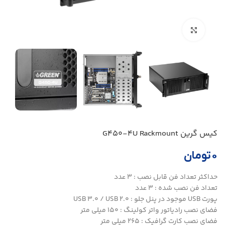
بزرگنمایی تصویر
کیس گرین G450-4U Rackmount
۰
تومان
حداکثر تعداد فن قابل نصب : 3 عدد
تعداد فن نصب شده : 3 عدد
پورت USB موجود در پنل جلو : USB 3.0 / USB 2.0
فضای نصب رادیاتور واتر کولینگ : 150 میلی متر
فضای نصب کارت گرافیک : 265 میلی متر