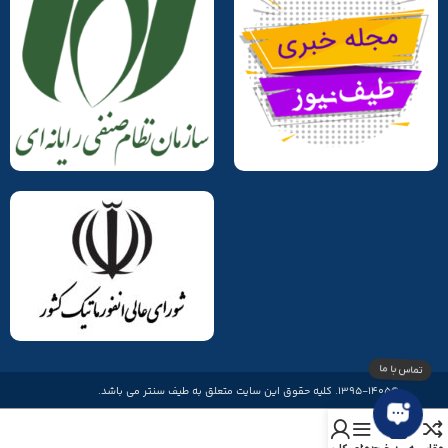
©1395-1405. کلیه حقوق این سایت متعلق به طیف سنتر می باشد.