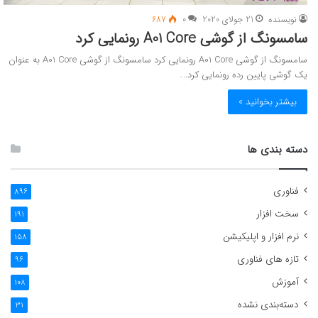
نویسنده
21 جولای 2020
0
687
سامسونگ از گوشی A01 Core رونمایی کرد
سامسونگ از گوشی A01 Core رونمایی کرد سامسونگ از گوشی A01 Core به عنوان
یک گوشی پایین رده رونمایی کرد.…
بیشتر بخوانید »
دسته بندی ها
فناوری
896
سخت افزار
191
نرم افزار و اپلیکیشن
158
تازه های فناوری
96
آموزش
108
دسته‌بندی نشده
31