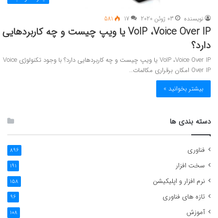
نویسنده
03 ژوئن 2020
17
581
VoIP ،Voice Over IP یا ویپ چیست و چه کاربردهایی
دارد؟
VoIP ،Voice Over IP یا ویپ چیست و چه کاربردهایی دارد؟ با وجود تکنولوژی Voice
Over IP امکان برقراری مکالمات…
بیشتر بخوانید »
دسته بندی ها
فناوری
896
سخت افزار
191
نرم افزار و اپلیکیشن
158
تازه های فناوری
96
آموزش
108