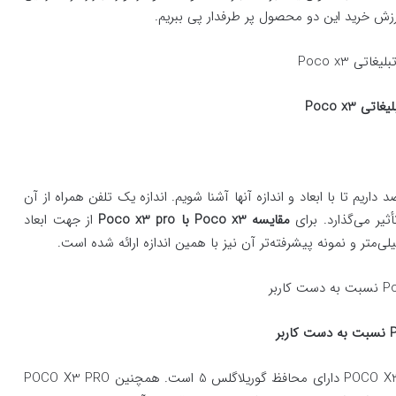
زش خرید این دو محصول پر طرفدار پی ببریم.
لیغاتی
Poco x3
ریم تا با ابعاد و اندازه آنها آشنا شویم. اندازه یک تلفن همراه از آن
یر می‌گذارد. برای
مقایسه
Poco x3
با
Poco x3 pro
از جهت ابعاد
نسبت به دست کاربر
هر دو نوع این تلفن‌های همراه جرم 215 گرمی داشته و بدنه POCO X3 دارای محافظ گوریلاگلس 5 است. همچنین POCO X3 PRO