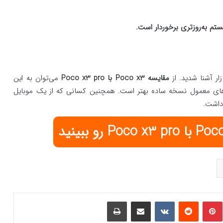
تم به‌روزتری برخوردار است.
ار آشنا شدید. از
مقایسه Poco x3 با Poco x3 pro
می‌توان به این
‌های معمول نسخه ساده بهتر است. همچنین کسانی که از یک موبایل
 داشت.
رو ببینید
مبلر
‫پین‌ترست
‫رددیت
‫VKontakte
اشتراک گذاری از طریق ایمیل
چاپ