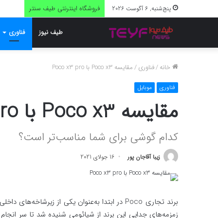
فروشگاه اینترنتی طیف سنتر
پنج‌شنبه, 6 آگوست 2026
طیف نیوز
فناوری
خانه
/
فناوری
/
مقایسه Poco x3 با Poco x3 pro
فناوری
موبایل
مقایسه Poco x3 با Poco x3 pro
کدام گوشی برای شما مناسب‌تر است؟
زیبا آقاجان پور
16 جولای 2021