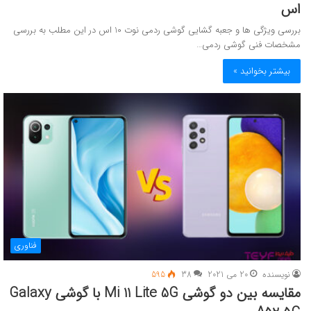
اس
بررسی ویژگی ها و جعبه گشایی گوشی ردمی نوت 10 اس در این مطلب به بررسی
مشخصات فنی گوشی ردمی…
بیشتر بخوانید »
فناوری
نویسنده
20 می 2021
38
595
مقایسه بین دو گوشی Mi 11 Lite 5G با گوشی Galaxy