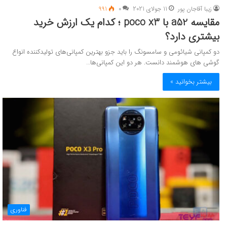
زیبا آقاجان پور
11 جولای 2021
0
991
مقایسه a52 با poco x3 ؛ کدام ‌یک ارزش خرید
بیشتری دارد؟
دو کمپانی شیائومی و سامسونگ را باید جزو بهترین کمپانی‌های تولیدکننده انواع
گوشی های هوشمند دانست. هر دو این کمپانی‌ها…
بیشتر بخوانید »
فناوری